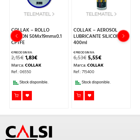
A
COLLAK – ROLLO
COLLAK – AEROSOL
C
TEFLON 50Mx19mmx0.1
LUBRICANTE SILICONA
T
CPTFE
400ml
5
EL
EL
EL
EL
2,15
€
1,83
€
6,53
€
5,55
€
M
L
PRECIO
PRECIO
PRECIO
PRECIO
Marca:
COLLAK
Marca:
COLLAK
Re
ORIGINAL
ACTUAL
ORIGINAL
ACTUAL
ERA:
ES:
ERA:
ES:
Ref.: 06550
Ref.: 715400
2,15€.
1,83€.
6,53€.
5,55€.
Stock disponible.
Stock disponible.