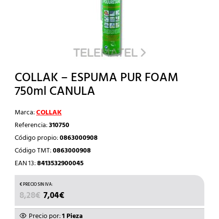
COLLAK – ESPUMA PUR FOAM
750ml CANULA
Marca:
COLLAK
Referencia:
310750
Código propio:
0863000908
Código TMT:
0863000908
EAN 13:
8413532900045
EL
EL
8,28
€
7,04
€
PRECIO
PRECIO
ORIGINAL
ACTUAL
Precio por:
1 Pieza