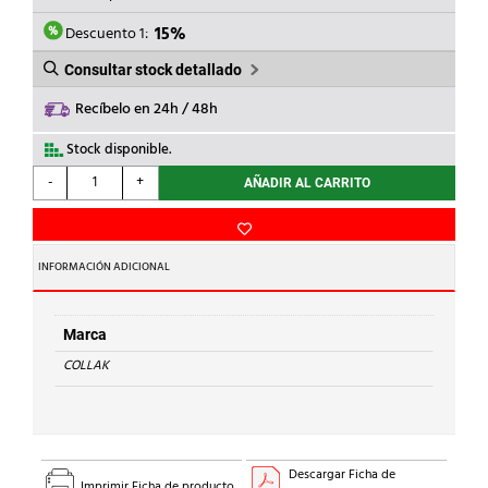
ERA:
ES:
8,28€.
7,04€.
Descuento 1:
15%
Consultar stock detallado
Recíbelo en 24h / 48h
Stock disponible.
COLLAK
-
+
AÑADIR AL CARRITO
-
ESPUMA
PUR
FOAM
INFORMACIÓN ADICIONAL
750ml
CANULA
cantidad
Marca
COLLAK
Descargar Ficha de
Imprimir Ficha de producto