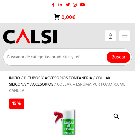
Saltar
al
contenido
0,00€
Buscar
INICIO
/
11. TUBOS Y ACCESORIOS FONTANERIA
/
COLLAK
SILICONA Y ACCESORIOS
/ COLLAK – ESPUMA PUR FOAM 750ML
CANULA
15%
15%