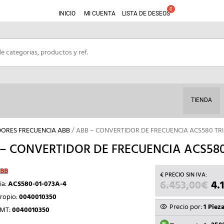
INICIO
MI CUENTA
LISTA DE DESEOS
TIENDA
ORES FRECUENCIA ABB
/ ABB – CONVERTIDOR DE FRECUENCIA ACS580 TRI
– CONVERTIDOR DE FRECUENCIA ACS580 
BB
6.453,00
€
EL
4.
ia:
ACS580-01-073A-4
PR
ropio:
0040010350
OR
Precio por:
1 Piez
TMT:
0040010350
ER