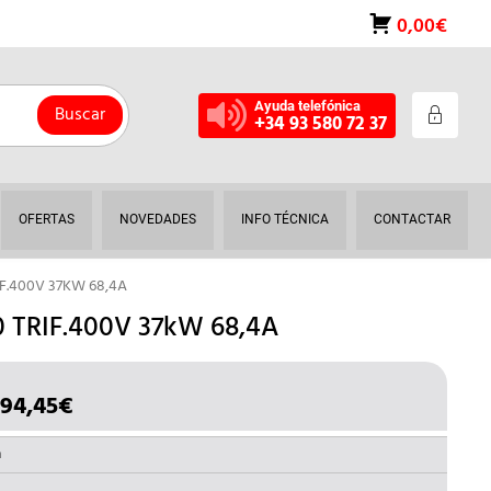
0,00€
Ayuda telefónica
Buscar
+34 93 580 72 37
OFERTAS
NOVEDADES
INFO TÉCNICA
CONTACTAR
F.400V 37KW 68,4A
TRIF.400V 37kW 68,4A
194,45
€
EL
ECIO
PRECIO
IGINAL
ACTUAL
a
A:
ES: