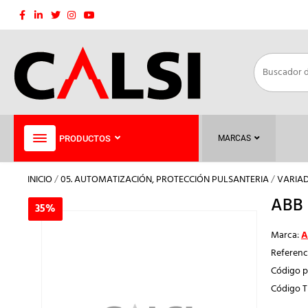
Saltar
al
contenido
PRODUCTOS
MARCAS
INICIO
/
05. AUTOMATIZACIÓN, PROTECCIÓN PULSANTERIA
/
VARIAD
ABB 
35%
35%
Marca:
A
Referenc
Código p
Código 