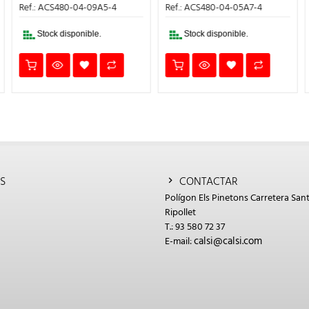
ERA:
ES:
ERA:
ES:
Ref.: ACS480-04-09A5-4
Ref.: ACS480-04-05A7-4
15€.
1.298,00€.
843,70€.
1.044,00€.
678
Stock disponible.
Stock disponible.
S
CONTACTAR
Polígon Els Pinetons Carretera Sant
Ripollet
T.: 93 580 72 37
calsi@calsi.com
E-mail: