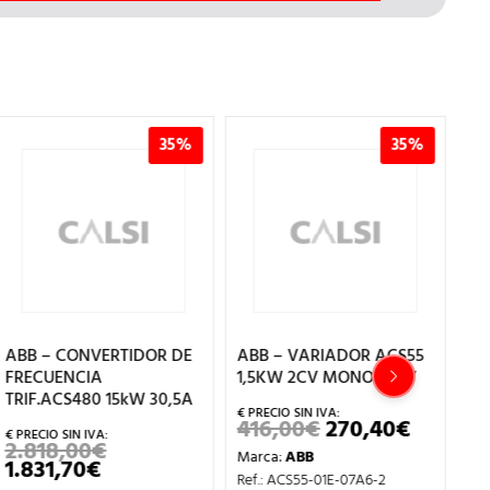
35%
35%
ABB – CONVERTIDOR DE
ABB – VARIADOR ACS55
AB
FRECUENCIA
1,5KW 2CV MONO 220V
FR
TRIF.ACS480 15kW 30,5A
TR
416,00
€
270,40
€
EL
EL
PRECIO
PRECIO
2.818,00
€
1
EL
Marca:
ABB
ORIGINAL
ACTUA
ECIO
1.831,70
€
PRECIO
1.
EL
ERA:
ES:
Ref.: ACS55-01E-07A6-2
TUAL
ORIGINAL
PRECIO