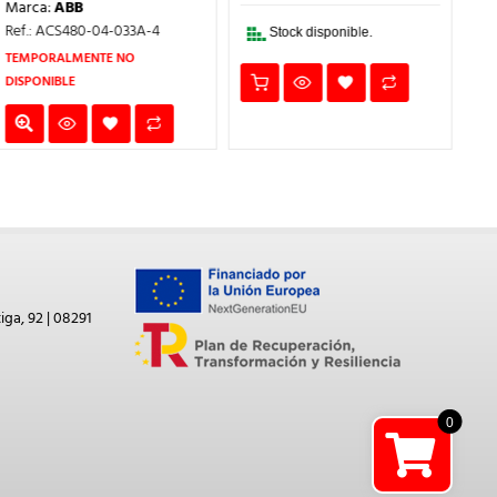
416,00€.
270,40€
Marca:
ABB
Ma
ERA:
ACTUAL
,60€.
2.818,00€.
ES:
Ref.: ACS480-04-033A-4
Ref
Stock disponible.
1.831,70€.
TEMPORALMENTE NO
TE
DISPONIBLE
DIS
iga, 92 | 08291
0