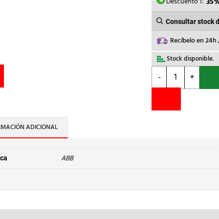
6.4
Descuento 1:
35
Consultar stock 
Recíbelo en 24h
Stock disponible.
ABB
-
+
-
CONVERTIDOR
DE
FRECUENCIA
ACS580
RMACIÓN ADICIONAL
TRIF.400V
37kW
68,4A
ABB
ca
cantidad