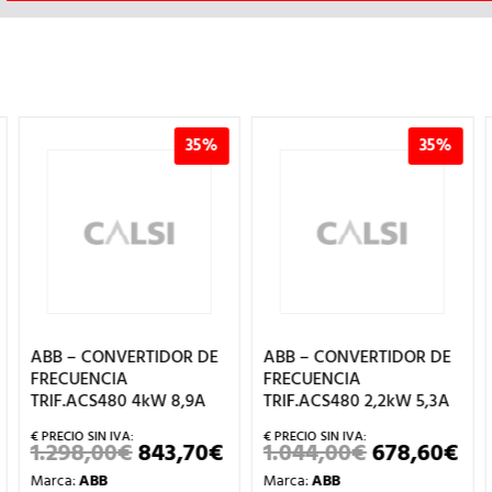
35%
35%
ABB – CONVERTIDOR DE
ABB – CONVERTIDOR DE
FRECUENCIA
FRECUENCIA
TRIF.ACS480 4kW 8,9A
TRIF.ACS480 2,2kW 5,3A
1.298,00
€
843,70
€
1.044,00
€
678,60
€
EL
EL
EL
EL
CIO
PRECIO
PRECIO
PRECIO
PR
Marca:
ABB
Marca:
ABB
UAL
ORIGINAL
ACTUAL
ORIGINAL
AC