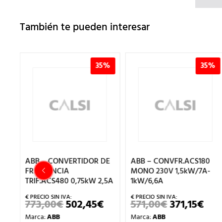
También te pueden interesar
%
35%
35%
355
ABB – CONVERTIDOR DE
ABB – CONVFR.ACS180
0V
FRECUENCIA
MONO 230V 1,5kW/7A-
TRIF.ACS480 0,75kW 2,5A
1kW/6,6A
EL
PRECIO
773,00
€
502,45
€
571,00
€
371,15
€
EL
EL
EL
EL
AL
ACTUAL
PRECIO
PRECIO
PRECIO
PRE
ES:
Marca:
ABB
Marca:
ABB
ORIGINAL
ACTUAL
ORIGINAL
ACT