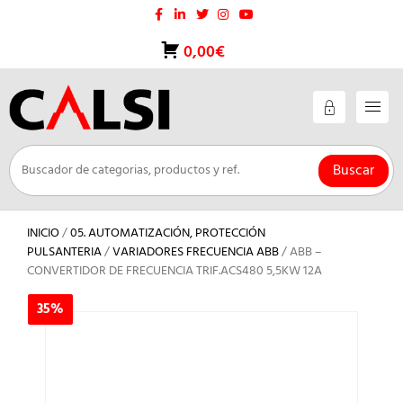
Saltar
al
contenido
0,00€
Buscar
INICIO
/
05. AUTOMATIZACIÓN, PROTECCIÓN
PULSANTERIA
/
VARIADORES FRECUENCIA ABB
/ ABB –
CONVERTIDOR DE FRECUENCIA TRIF.ACS480 5,5KW 12A
35%
35%