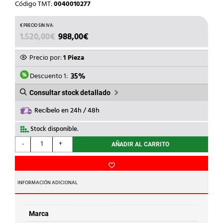
Código TMT:
0040010277
EL
EL
1.520,00
€
988,00
€
PRECIO
PRECIO
ORIGINAL
ACTUAL
Precio por:
1 Pieza
ERA:
ES:
1.520,00€.
988,00€.
Descuento 1:
35%
Consultar stock detallado
Recíbelo en 24h / 48h
Stock disponible.
ABB
-
+
AÑADIR AL CARRITO
-
CONVERTIDOR
DE
FRECUENCIA
INFORMACIÓN ADICIONAL
TRIF.ACS480
5,5kW
12A
Marca