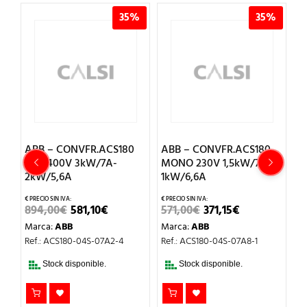
%
35%
35%
ABB – CONVFR.ACS180
ABB – CONVFR.ACS180
A
TRIF.400V 3kW/7A-
MONO 230V 1,5kW/7A-
T
2kW/5,6A
1kW/6,6A
0
EL
EL
EL
EL
894,00
€
581,10
€
571,00
€
371,15
€
5
CIO
PRECIO
PRECIO
PRECIO
PRECIO
Marca:
ABB
Marca:
ABB
M
UAL
ORIGINAL
ACTUAL
ORIGINAL
ACTUAL
ERA:
ES:
ERA:
ES:
Ref.: ACS180-04S-07A2-4
Ref.: ACS180-04S-07A8-1
Re
,40€.
894,00€.
581,10€.
571,00€.
371,15€.
Stock disponible.
Stock disponible.