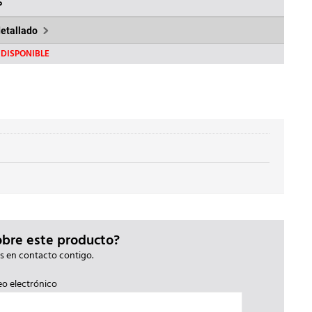
00€.
250,25€.
%
detallado
DISPONIBLE
obre este producto?
s en contacto contigo.
eo electrónico