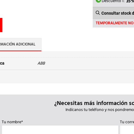
385,
Descuento 1:
35
Consultar stock 
TEMPORALMENTE NO 
RMACIÓN ADICIONAL
ABB
ca
¿Necesitas más información s
Indícanos tu teléfono y nos pondremo
Tu nombre*
Tu corr