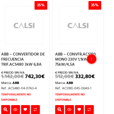
35%
35%
ABB – CONVFR.ACS180
ABB – CONVERTIDOR DE
AB
MONO 230V 1,1kW/7A-
FRECUENCIA
FR
75kW/4,5A
TRIF.ACS480 11kW 23,8A
TR
512,00
€
332,80
€
2.205,00
€
1
EL
EL
EL
CIO
PRECIO
PRECIO
1.433,25
€
PRECIO
EL
Marca:
ABB
Ma
UAL
ORIGINAL
ACTUAL
ORIGINAL
PRECIO
Marca:
ABB
ERA:
ES:
ERA:
ACTUAL
Ref.: ACS180-04S-06A9-1
Ref
30€.
512,00€.
332,80€.
2.205,00€.
ES:
Ref.: ACS480-04-026A-4
TEMPORALMENTE NO
1.433,25€.
TEMPORALMENTE NO
DISPONIBLE
DISPONIBLE