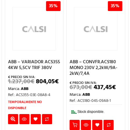
35%
35%
ABB – CONVFR.ACS180
ABB – CONVERTIDOR DE
MONO 230V 2,2kW/9A-
FRECUENCIA
2kW/7,4A
TRIF.ACS480 3kW 6,8A
L
PRECIO
673,00
€
437,45
€
1.142,00
€
742,30
€
EL
EL
EL
EL
L
ACTUAL
PRECIO
PRECIO
PRECIO
PRE
S:
Marca:
ABB
Marca:
ABB
ORIGINAL
ACTUAL
ORIGINAL
ACT
04,05€.
ERA:
ES:
ERA:
ES:
Ref.: ACS180-04S-09A8-1
Ref.: ACS480-04-07A3-4
673,00€.
437,45€.
1.142,00€.
742,
TEMPORALMENTE NO
Stock disponible.
DISPONIBLE