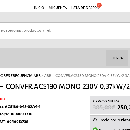
INICIO
MI CUENTA
LISTA DE DESEOS
TIENDA
ORES FRECUENCIA ABB
/ ABB – CONVFR.ACS180 MONO 230V 0,37KW/2,3A
– CONVFR.ACS180 MONO 230V 0,37kW/2
BB
385,00
€
EL
250,
ia:
ACS180-04S-02A4-1
PREC
ropio:
0040013738
ORIG
Precio por:
1 Piez
TMT:
0040013738
ERA: