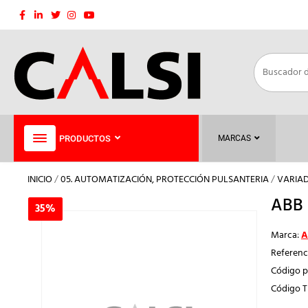
Saltar
al
contenido
PRODUCTOS
MARCAS
INICIO
/
05. AUTOMATIZACIÓN, PROTECCIÓN PULSANTERIA
/
VARIAD
ABB 
35%
35%
Marca:
A
Referenc
Código p
Código 