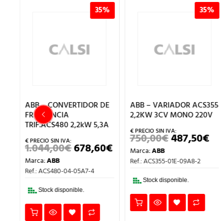
%
35%
35%
DE
ABB – VARIADOR ACS355
ABB – VARIADOR ACS355
2,2KW 3CV MONO 220V
4KW 5,5CV TRIF 380V
3A
750,00
€
487,50
€
1.237,00
€
804,05
€
EL
EL
EL
E
PRECIO
PRECIO
PRECIO
0
€
EL
Marca:
ABB
Marca:
ABB
ORIGINAL
ACTUAL
ORIGINA
O
PRECIO
ERA:
ES:
ERA:
E
Ref.: ACS355-01E-09A8-2
Ref.: ACS355-03E-08A8-4
NAL
ACTUAL
750,00€.
487,50€.
1.237,00€.
8
ES:
TEMPORALMENTE NO
00€.
678,60€.
Stock disponible.
DISPONIBLE