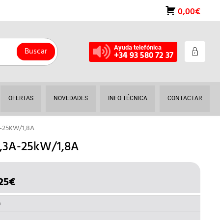
0,00€
Ayuda telefónica
Buscar
+34 93 580 72 37
OFERTAS
NOVEDADES
INFO TÉCNICA
CONTACTAR
-25KW/1,8A
,3A-25kW/1,8A
25
€
EL
IO
PRECIO
INAL
ACTUAL
a
ES: