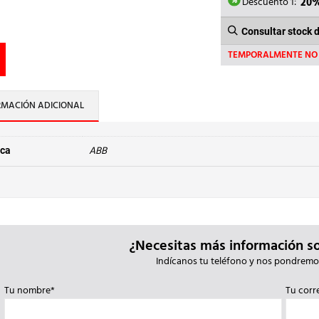
545,
Descuento 1:
20
Consultar stock 
TEMPORALMENTE NO 
RMACIÓN ADICIONAL
ABB
ca
¿Necesitas más información s
Indícanos tu teléfono y nos pondremo
Tu nombre*
Tu corr