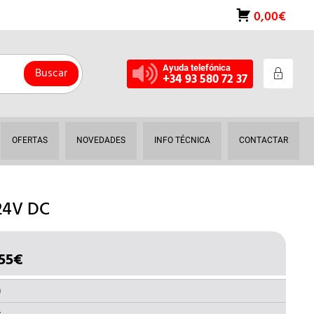
0,00€
Ayuda telefónica
Buscar
+34 93 580 72 37
OFERTAS
NOVEDADES
INFO TÉCNICA
CONTACTAR
24V DC
55
€
EL
IO
PRECIO
INAL
ACTUAL
a
ES: