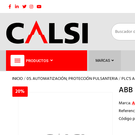
Saltar
al
contenido
PRODUCTOS
MARCAS
INICIO
/
05. AUTOMATIZACIÓN, PROTECCIÓN PULSANTERIA
/
PLC'S 
ABB 
20%
20%
Marca:
A
Referenc
Código p