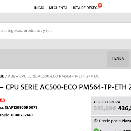
INICIO
MI CUENTA
LISTA DE DESEOS
TIENDA
ABB
/ ABB – CPU SERIE AC500-ECO PM564-TP-ETH 24V DC
– CPU SERIE AC500-ECO PM564-TP-ETH 
BB
545,69
€
EL
436,
ia:
1SAP120900R0071
PREC
ropio:
0040732140
ORIG
Precio por:
1 Piez
ERA: