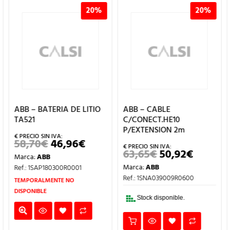
20%
20%
ABB – BATERIA DE LITIO
ABB – CABLE
TA521
C/CONECT.HE10
P/EXTENSION 2m
58,70
€
46,96
€
EL
EL
ECIO
PRECIO
PRECIO
63,65
€
50,92
€
EL
EL
Marca:
ABB
TUAL
ORIGINAL
ACTUAL
PRECIO
PRECIO
ERA:
ES:
Marca:
ABB
Ref.: 1SAP180300R0001
ORIGINAL
ACTUA
,57€.
58,70€.
46,96€.
ERA:
ES:
Ref.: 1SNA039009R0600
TEMPORALMENTE NO
63,65€.
50,92€.
DISPONIBLE
Stock disponible.