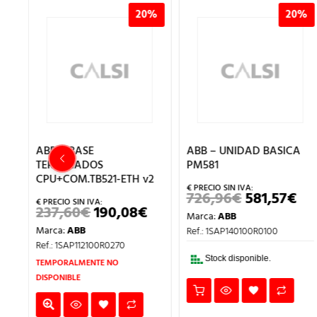
%
20%
20%
IO
ABB – BASE
ABB – UNIDAD BASICA
TERMINADOS
PM581
CPU+COM.TB521-ETH v2
726,96
€
581,57
€
L
EL
EL
RECIO
PRECIO
PR
237,60
€
190,08
€
EL
EL
Marca:
ABB
L
CTUAL
ORIGINAL
AC
PRECIO
PRECIO
S:
ERA:
ES:
Marca:
ABB
Ref.: 1SAP140100R0100
ORIGINAL
ACTUAL
32,19€.
726,96€.
581
ERA:
ES:
Ref.: 1SAP112100R0270
237,60€.
190,08€.
Stock disponible.
TEMPORALMENTE NO
DISPONIBLE