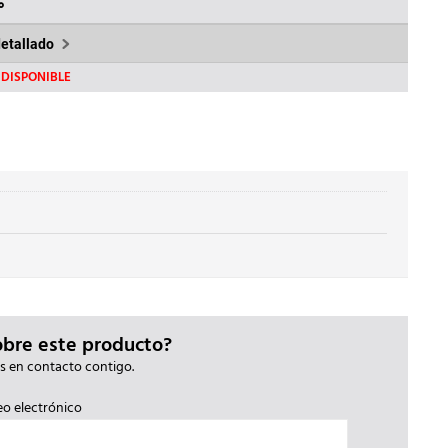
69€.
436,55€.
%
detallado
DISPONIBLE
obre este producto?
s en contacto contigo.
eo electrónico