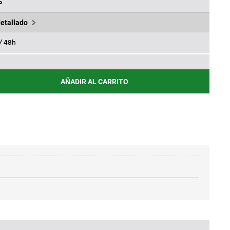
5€.
93,45€.
%
detallado
 / 48h
AÑADIR AL CARRITO