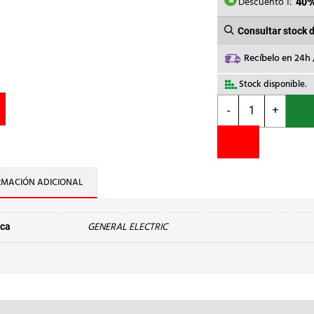
155,7
Descuento 1:
40
Consultar stock 
Recíbelo en 24h
Stock disponible.
GENERAL
-
+
ELECTRIC
-
CONTACTOR
CL45A300M1
24V50-
RMACIÓN ADICIONAL
60
cantidad
GENERAL ELECTRIC
ca