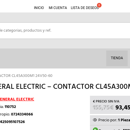
INICIO
MI CUENTA
LISTA DE DESEOS
TIENDA
TACTOR CL45A300M1 24V50-60
RAL ELECTRIC – CONTACTOR CL45A300
ENERAL ELECTRIC
155,75
€
EL
93,4
ia:
110752
PREC
ropio:
0724334066
ORIG
Precio por:
1 Piez
425095107526
ERA: