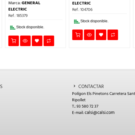
PRECIO
PRECIO
ERA:
ES:
Marca:
GENERAL
ELECTRIC
ORIGINAL
ACTUAL
€.
18,07€.
10,84€.
ERA:
ES:
ELECTRIC
Ref.: 104706
20,09€.
12,05€.
Ref.: 185379
Stock disponible.
Stock disponible.
S
CONTACTAR
Polígon Els Pinetons Carretera Sant
Ripollet
T.: 93 580 72 37
calsi@calsi.com
E-mail: