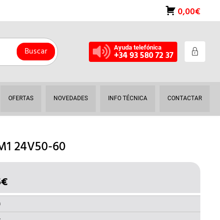
0,00€
Ayuda telefónica
Buscar
+34 93 580 72 37
OFERTAS
NOVEDADES
INFO TÉCNICA
CONTACTAR
M1 24V50-60
5
€
EL
IO
PRECIO
INAL
ACTUAL
a
ES: