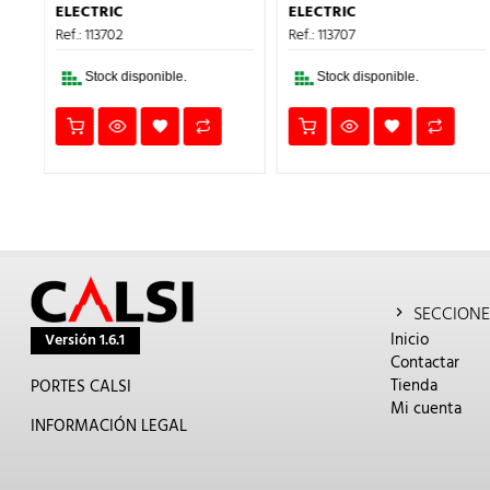
CIO
ERA:
ES:
ERA:
ES:
ELECTRIC
ELECTRIC
UAL
85,13€.
51,08€.
84,29€.
50,57
Ref.: 113702
Ref.: 113707
€.
Stock disponible.
Stock disponible.
SECCIONE
Inicio
Versión 1.6.1
Contactar
Tienda
PORTES CALSI
Mi cuenta
INFORMACIÓN LEGAL