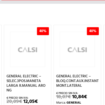
40%
40%
GENERAL ELECTRIC –
GENERAL ELECTRIC –
SELEC.3POS.MANETA
BLOQ.CONT.AUX.INSTANT.T2
LARGA R.MANUAL ARO
MONT.LATERAL
NG
18,07
€
10,84
€
EL
EL
IO
PRECIO
PRECIO
20,09
€
12,05
€
EL
EL
Marca:
GENERAL
UAL
ORIGINAL
ACTUAL