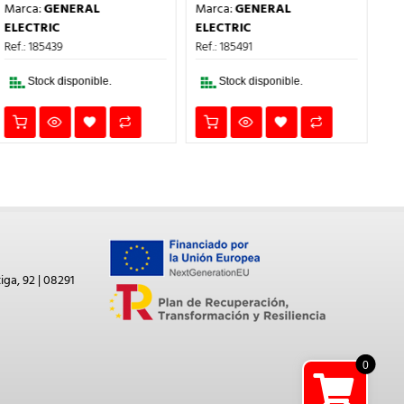
PRECIO
PRECIO
PRECIO
PRECIO
Marca:
GENERAL
Marca:
GENERAL
EL
ORIGINAL
ACTUAL
ORIGINAL
ACTUAL
ERA:
ES:
ERA:
ES:
ELECTRIC
ELECTRIC
Ref
56,39€.
33,83€.
12,03€.
7,22€.
Ref.: 185439
Ref.: 185491
Stock disponible.
Stock disponible.
iga, 92 | 08291
0