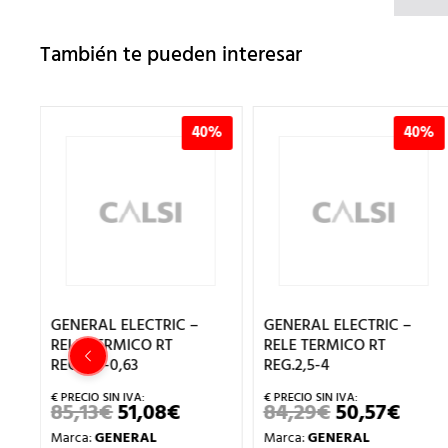
También te pueden interesar
%
40%
40%
GENERAL ELECTRIC –
GENERAL ELECTRIC –
RELE TERMICO RT
RELE TERMICO RT
REG.0,4-0,63
REG.2,5-4
85,13
€
51,08
€
84,29
€
50,57
€
EL
EL
EL
EL
PRECIO
PRECIO
PRECIO
PREC
Marca:
GENERAL
Marca:
GENERAL
ORIGINAL
ACTUAL
ORIGINAL
ACT