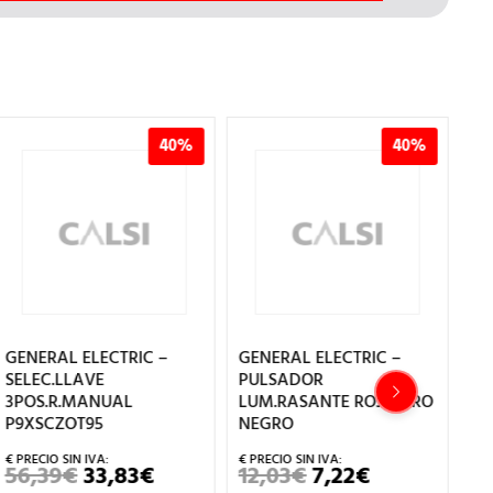
40%
40%
GENERAL ELECTRIC –
GENERAL ELECTRIC –
GE
SELEC.LLAVE
PULSADOR
RE
3POS.R.MANUAL
LUM.RASANTE ROJO ARO
6,
P9XSCZOT95
NEGRO
8
56,39
€
33,83
€
12,03
€
7,22
€
EL
EL
EL
EL
Ma