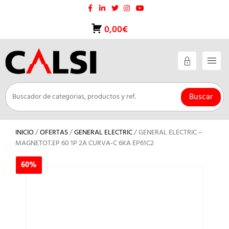
Saltar
al
contenido
0,00€
Buscar
INICIO
/
OFERTAS
/
GENERAL ELECTRIC
/ GENERAL ELECTRIC –
MAGNETOT.EP 60 1P 2A CURVA-C 6KA EP61C2
60%
60%