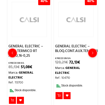
%
40%
40%
GENERAL ELECTRIC –
GENERAL ELECTRIC –
G
RELE TERMICO RT
BLOQ.CONT.AUX.TEMPORIZ.CO
L
REG.0,16-0,25
S
EL
EL
120,21
€
72,13
€
PRECIO
PRECIO
EL
EL
85,13
€
51,08
€
9
Marca:
GENERAL
ORIGINAL
ACTUAL
IO
PRECIO
PRECIO
ERA:
ES:
Marca:
GENERAL
M
ELECTRIC
AL
ORIGINAL
ACTUAL
120,21€.
72,13€.
ERA:
ES:
ELECTRIC
E
Ref.: 104710
€.
85,13€.
51,08€.
Ref.: 113700
Re
Stock disponible.
Stock disponible.