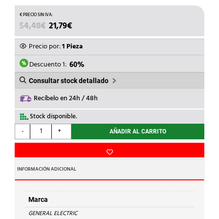
EL
EL
54,48
€
21,79
€
PRECIO
PRECIO
ORIGINAL
ACTUAL
Precio por:
1 Pieza
ERA:
ES:
54,48€.
21,79€.
Descuento 1:
60%
Consultar stock detallado
Recíbelo en 24h / 48h
Stock disponible.
GENERAL
-
+
AÑADIR AL CARRITO
ELECTRIC
-
MAGNETOT.EP
60
INFORMACIÓN ADICIONAL
1P
2A
CURVA-
Marca
C
GENERAL ELECTRIC