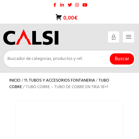
Saltar
al
contenido
0,00€
Buscar
INICIO
/
11. TUBOS Y ACCESORIOS FONTANERIA
/
TUBO
COBRE
/ TUBO COBRE – TUBO DE COBRE EN TIRA 18×1