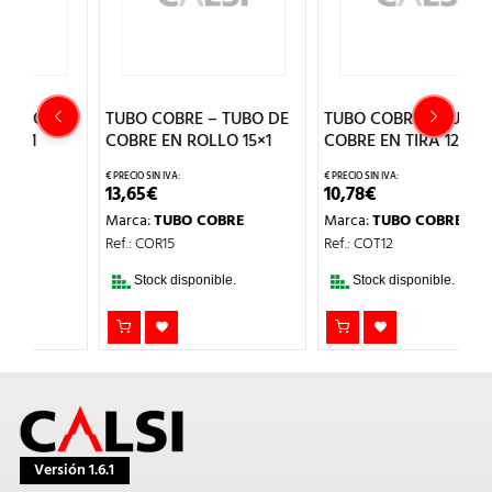
E
TUBO COBRE – TUBO DE
TUBO COBRE – TUBO DE
T
COBRE EN ROLLO 15×1
COBRE EN TIRA 12×1
C
13,65
€
10,78
€
1
Marca:
TUBO COBRE
Marca:
TUBO COBRE
M
Ref.: COR15
Ref.: COT12
Re
Stock disponible.
Stock disponible.
Versión 1.6.1