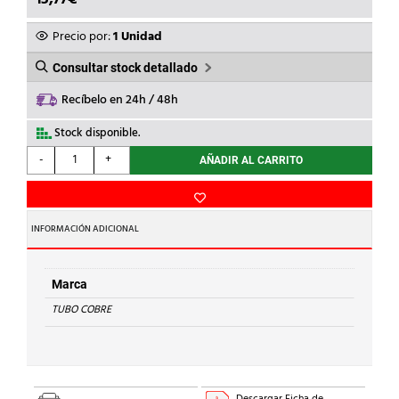
Precio por:
1 Unidad
Consultar stock detallado
Recíbelo en 24h / 48h
Stock disponible.
TUBO
-
+
AÑADIR AL CARRITO
COBRE
-
TUBO
DE
INFORMACIÓN ADICIONAL
COBRE
EN
TIRA
Marca
18x1
TUBO COBRE
cantidad
Descargar Ficha de