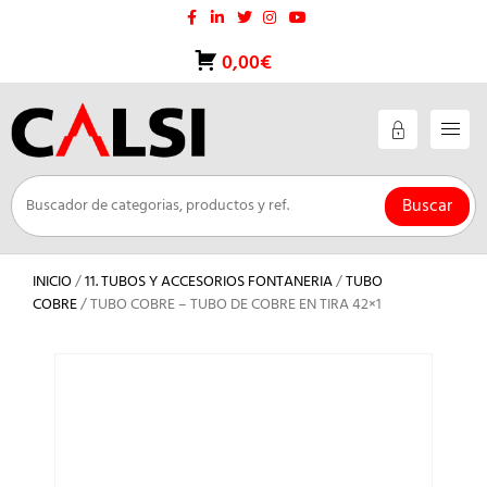
Saltar
al
contenido
0,00€
Buscar
INICIO
/
11. TUBOS Y ACCESORIOS FONTANERIA
/
TUBO
COBRE
/ TUBO COBRE – TUBO DE COBRE EN TIRA 42×1