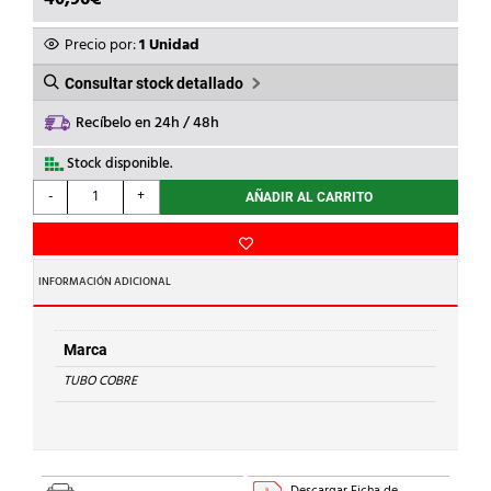
Precio por:
1 Unidad
Consultar stock detallado
Recíbelo en 24h / 48h
Stock disponible.
TUBO
-
+
AÑADIR AL CARRITO
COBRE
-
TUBO
DE
INFORMACIÓN ADICIONAL
COBRE
EN
TIRA
Marca
42x1
TUBO COBRE
cantidad
Descargar Ficha de