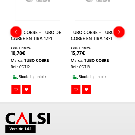
RE – TUBO DE
TUBO COBRE – TUBO DE
TUBO COBRE – T
TIRA 12×1
COBRE EN TIRA 18×1
COBRE EN ROLLO 
15,77
€
13,65
€
O COBRE
Marca:
TUBO COBRE
Marca:
TUBO COBR
Ref.: COT18
Ref.: COR15
sponible.
Stock disponible.
Stock disponible.
Versión 1.6.1