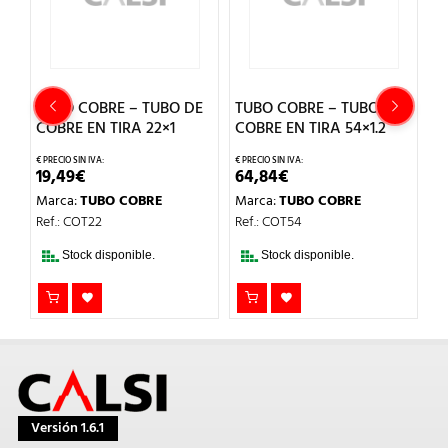
E
TUBO COBRE – TUBO DE
TUBO COBRE – TUBO DE
T
COBRE EN TIRA 22×1
COBRE EN TIRA 54×1.2
C
19,49
€
64,84
€
1
Marca:
TUBO COBRE
Marca:
TUBO COBRE
M
Ref.: COT22
Ref.: COT54
Re
Stock disponible.
Stock disponible.
Versión 1.6.1