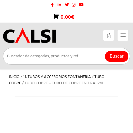
Saltar
al
contenido
0,00€
Buscar
INICIO
/
11. TUBOS Y ACCESORIOS FONTANERIA
/
TUBO
COBRE
/ TUBO COBRE – TUBO DE COBRE EN TIRA 12×1