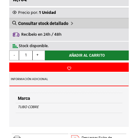
Precio por:
1 Unidad
Consultar stock detallado
Recíbelo en 24h / 48h
Stock disponible.
TUBO
-
+
AÑADIR AL CARRITO
COBRE
-
TUBO
DE
INFORMACIÓN ADICIONAL
COBRE
EN
TIRA
Marca
12x1
TUBO COBRE
cantidad
Descargar Ficha de