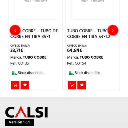
E
TUBO COBRE – TUBO DE
TUBO COBRE – TUBO DE
T
COBRE EN TIRA 35×1
COBRE EN TIRA 54×1.2
C
33,71
€
64,84
€
2
Marca:
TUBO COBRE
Marca:
TUBO COBRE
M
Ref.: COT35
Ref.: COT54
Re
Stock disponible.
Stock disponible.
Versión 1.6.1