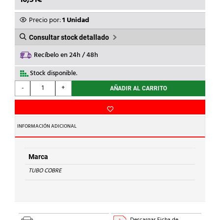
Precio por:
1 Unidad
Consultar stock detallado
Recíbelo en 24h / 48h
Stock disponible.
TUBO
-
+
AÑADIR AL CARRITO
COBRE
-
TUBO
DE
INFORMACIÓN ADICIONAL
COBRE
EN
ROLLO
Marca
18x1
TUBO COBRE
cantidad
Descargar Ficha de