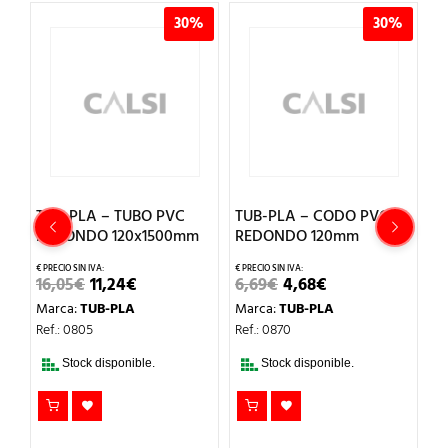
%
30%
30%
A
TUB-PLA – TUBO PVC
TUB-PLA – CODO PVC
T
REDONDO 120x1500mm
REDONDO 120mm
R
1
EL
EL
EL
EL
16,05
€
11,24
€
6,69
€
4,68
€
PRECIO
PRECIO
PRECIO
PRECIO
2
Marca:
TUB-PLA
Marca:
TUB-PLA
L
ORIGINAL
ACTUAL
ORIGINAL
ACTUAL
ERA:
ES:
ERA:
ES:
M
Ref.: 0805
Ref.: 0870
16,05€.
11,24€.
6,69€.
4,68€.
Re
Stock disponible.
Stock disponible.