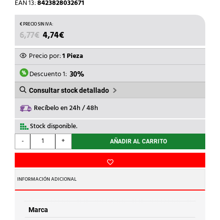
EAN 13:
8423828032671
EL
EL
6,77
€
4,74
€
PRECIO
PRECIO
ORIGINAL
ACTUAL
Precio por:
1 Pieza
ERA:
ES:
6,77€.
4,74€.
Descuento 1:
30%
Consultar stock detallado
Recíbelo en 24h / 48h
Stock disponible.
TUB-
-
+
AÑADIR AL CARRITO
PLA
-
CODO
RECTANGULAR
INFORMACIÓN ADICIONAL
HORIZONTAL
145x70mm
cantidad
Marca