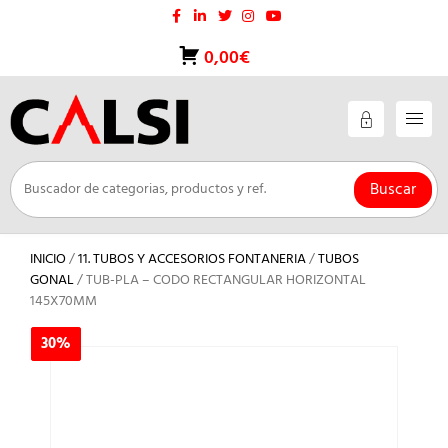
Saltar
al
contenido
0,00€
Buscar
INICIO
/
11. TUBOS Y ACCESORIOS FONTANERIA
/
TUBOS
GONAL
/ TUB-PLA – CODO RECTANGULAR HORIZONTAL
145X70MM
30%
30%