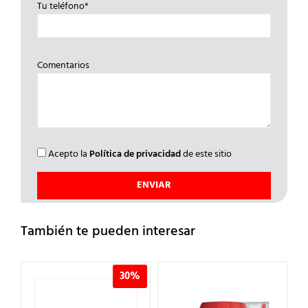
Tu teléfono*
Comentarios
Acepto la
Política de privacidad
de este sitio
También te pueden interesar
%
30%