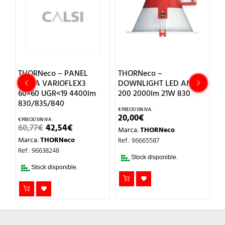
A
THORNeco – PANEL
THORNeco –
T
ANNA VARIOFLEX3
DOWNLIGHT LED AMY
D
60×60 UGR<19 4400lm
200 2000lm 21W 830
V
830/835/840
1
20,00
€
IO
EL
EL
60,77
€
42,54
€
2
Marca:
THORNeco
UAL
PRECIO
PRECIO
Marca:
THORNeco
M
Ref.: 96665587
ORIGINAL
ACTUAL
3€.
ERA:
ES:
Ref.: 96638248
Re
60,77€.
42,54€.
Stock disponible.
Stock disponible.