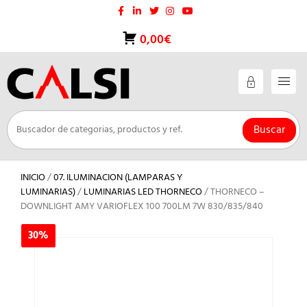
Saltar
al
contenido
0,00€
Buscar
INICIO
/
07. ILUMINACION (LAMPARAS Y
LUMINARIAS)
/
LUMINARIAS LED THORNECO
/ THORNECO –
DOWNLIGHT AMY VARIOFLEX 100 700LM 7W 830/835/840
30%
30%