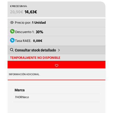
EL
EL
20,90
€
14,63
€
PRECIO
PRECIO
ORIGINAL
ACTUAL
Precio por:
1 Unidad
ERA:
ES:
20,90€.
14,63€.
Descuento 1:
30%
Tasa RAEE:
0,08€
Consultar stock detallado
TEMPORALMENTE NO DISPONIBLE
INFORMACIÓN ADICIONAL
Marca
THORNeco