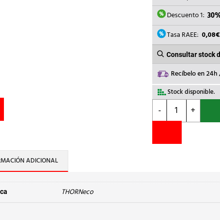
ERA:
54,34€
Descuento 1:
30
Tasa RAEE:
0,08
Consultar stock 
Recíbelo en 24h
Stock disponible.
THORNeco
-
+
-
PROYECTOR
LEONIE
VARIOFLEX
IP65
RMACIÓN ADICIONAL
40W
830/835/840
2000-
THORNeco
ca
5000lm
cantidad