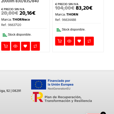
2000lm 830/835/840
83
104,00
€
83,20
€
EL
EL
O
PRECIO
PRECIO
28,80
€
20,16
€
2
EL
EL
Marca:
THORN
L
ORIGINAL
ACTUAL
PRECIO
PRECIO
ERA:
ES:
Marca:
THORNeco
Ma
Ref.: 96634488
ORIGINAL
ACTUAL
.
104,00€.
83,20€.
ERA:
ES:
Ref.: 96637120
Ref
28,80€.
20,16€.
Stock disponible.
TE
Stock disponible.
DIS
iga, 92 | 08291