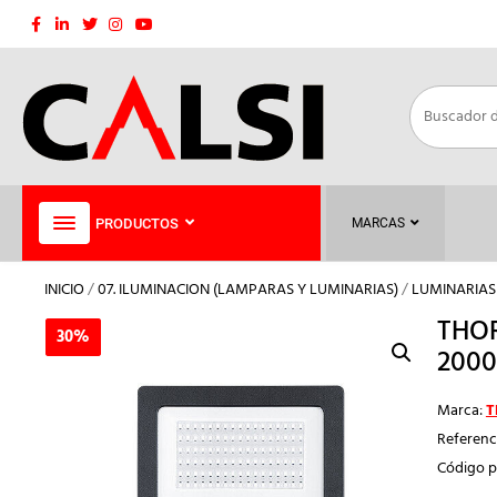
Saltar
al
contenido
PRODUCTOS
MARCAS
INICIO
/
07. ILUMINACION (LAMPARAS Y LUMINARIAS)
/
LUMINARIAS
THOR
30%
30%
2000
Marca:
T
Referenc
Código p