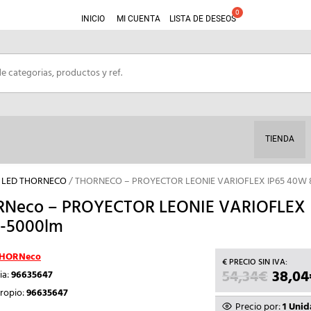
INICIO
MI CUENTA
LISTA DE DESEOS
TIENDA
 LED THORNECO
/ THORNECO – PROYECTOR LEONIE VARIOFLEX IP65 40W
Neco – PROYECTOR LEONIE VARIOFLEX 
-5000lm
HORNeco
54,34
€
EL
38,04
ia:
96635647
PRECI
ropio:
96635647
ORIGI
Precio por:
1 Uni