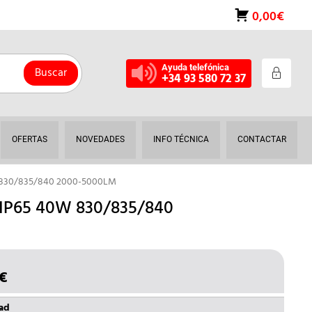
0,00€
Ayuda telefónica
Buscar
+34 93 580 72 37
OFERTAS
NOVEDADES
INFO TÉCNICA
CONTACTAR
 830/835/840 2000-5000LM
IP65 40W 830/835/840
€
EL
O
PRECIO
NAL
ACTUAL
dad