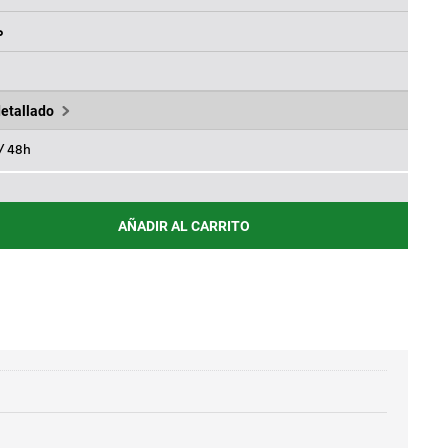
ES:
.
38,04€.
%
€
detallado
 / 48h
AÑADIR AL CARRITO