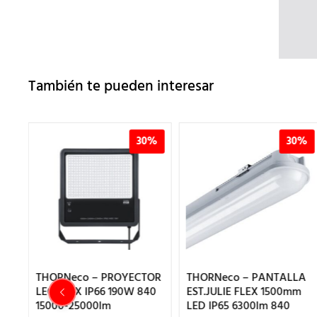
También te pueden interesar
%
30%
30%
OR
THORNeco – PROYECTOR
THORNeco – PANTALLA
0
LEO FLEX IP66 190W 840
EST.JULIE FLEX 1500mm
15000-25000lm
LED IP65 6300lm 840