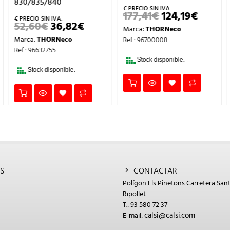
830/835/840
177,41
€
124,19
€
EL
EL
IO
PRECIO
PRECI
52,60
€
36,82
€
EL
EL
Marca:
THORNeco
UAL
ORIGINAL
ACTUA
PRECIO
PRECIO
ERA:
ES:
Marca:
THORNeco
Ref.: 96700008
ORIGINAL
ACTUAL
€.
177,41€.
124,19€
ERA:
ES:
Ref.: 96632755
52,60€.
36,82€.
Stock disponible.
Stock disponible.
S
CONTACTAR
Polígon Els Pinetons Carretera Sant
Ripollet
T.: 93 580 72 37
calsi@calsi.com
E-mail: