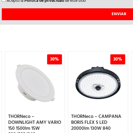
Acepto la
Política de privacidad
de este sitio
30%
30%
THORNeco –
THORNeco – CAMPANA
DOWNLIGHT AMY VARIO
BORIS FLEX S LED
150 1500lm 15W
20000lm 130W 840