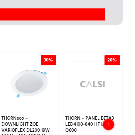
30%
20%
THORNeco –
THORN – PANEL BETA3
TH
DOWNLIGHT ZOE
LED4100-840 HF LRQ
D
VARIOFLEX DL200 19W
Q600
VA