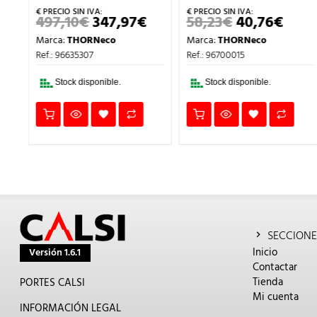
497,10
€
347,97
€
58,23
€
40,76
€
EL
EL
EL
EL
EL
PRECIO
PRECIO
PRECIO
PRECIO
PREC
Marca:
THORNeco
Marca:
THORNeco
L
ACTUAL
ORIGINAL
ACTUAL
ORIGINAL
ACT
ES:
ERA:
ES:
ERA:
ES:
Ref.: 96635307
Ref.: 96700015
194,74€.
497,10€.
347,97€.
58,23€.
40,76
Stock disponible.
Stock disponible.
SECCIONE
Inicio
Versión 1.6.1
Contactar
Tienda
PORTES CALSI
Mi cuenta
INFORMACIÓN LEGAL