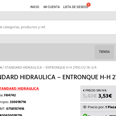
INICIO
MI CUENTA
LISTA DE DESEOS
TIENDA
H
/ STANDARD HIDRAULICA – ENTRONQUE H-H 270G CU 18-3/4
DARD HIDRAULICA – ENTRONQUE H-H 27
TANDARD HIDRAULICA
5,43
€
EL
3,53
€
E
ia:
F84742
PRECIO
P
ropio:
330018716
ORIGIN
A
Precio por:
1 Piez
TMT:
0758157416
ERA:
E
430650018716