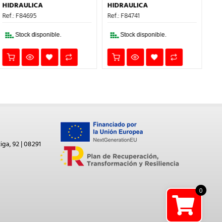
ERA:
ES:
ERA:
ES:
HIDRAULICA
HIDRAULICA
HI
12,68€.
8,24€.
3,13€.
2,04€.
Ref.: F84695
Ref.: F84741
Ref
Stock disponible.
Stock disponible.
iga, 92 | 08291
0