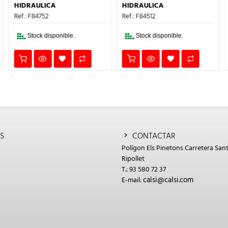
ERA:
ES:
ERA:
ES:
HIDRAULICA
HIDRAULICA
19,11€.
12,42€.
3,69€.
2,40€.
Ref.: F84752
Ref.: F84512
Stock disponible.
Stock disponible.
S
CONTACTAR
Polígon Els Pinetons Carretera Sant
Ripollet
T.: 93 580 72 37
calsi@calsi.com
E-mail: