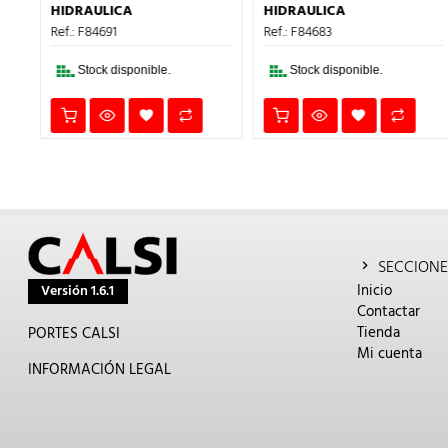
ERA:
ES:
ERA:
ES:
HIDRAULICA
HIDRAULICA
.
8,11€.
5,27€.
4,00€.
2,60€.
Ref.: F84691
Ref.: F84683
Stock disponible.
Stock disponible.
SECCIONE
Inicio
Versión 1.6.1
Contactar
Tienda
PORTES CALSI
Mi cuenta
INFORMACIÓN LEGAL