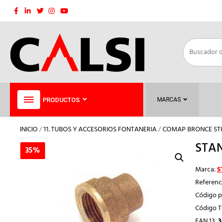
Saltar
al
contenido
PRODUCTOS
MARCAS
INICIO
/
11. TUBOS Y ACCESORIOS FONTANERIA
/
COMAP BRONCE ST
STAN
35%
35%
Marca:
S
Referenc
Código p
Código 
EAN 13:
3