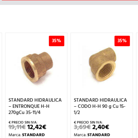
35%
35%
STANDARD HIDRAULICA
STANDARD HIDRAULICA
– ENTRONQUE H-H
– CODO H-H 90 g Cu 15-
270gCu 35-11/4
1/2
19,11
€
12,42
€
3,69
€
2,40
€
EL
EL
EL
EL
PRECIO
PRECIO
PRECIO
PRECIO
Marca:
STANDARD
Marca:
STANDARD
L
ORIGINAL
ACTUAL
ORIGINAL
ACTUAL