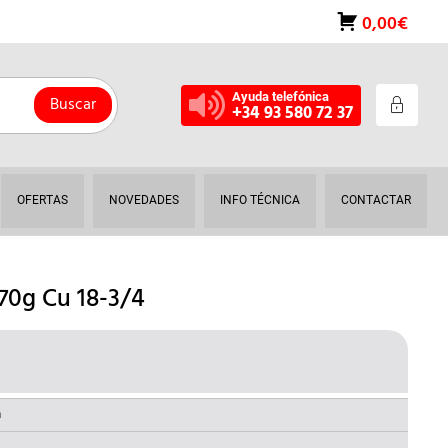
0,00€
Ayuda telefónica
Buscar
+34 93 580 72 37
OFERTAS
NOVEDADES
INFO TÉCNICA
CONTACTAR
0g Cu 18-3/4
L
RECIO
AL
CTUAL
a
S: