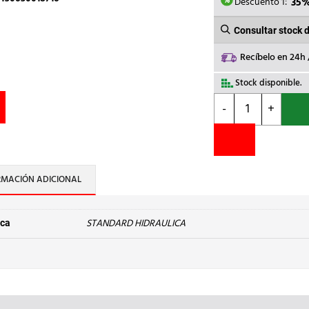
5,43€.
3
Descuento 1:
35
Consultar stock 
Recíbelo en 24h
Stock disponible.
STANDARD
-
+
HIDRAULICA
-
ENTRONQUE
H-
H
RMACIÓN ADICIONAL
270g
Cu
18-
STANDARD HIDRAULICA
ca
3/4
cantidad