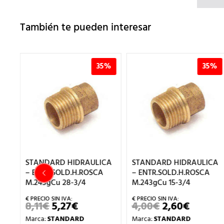
También te pueden interesar
%
35%
35%
CA
STANDARD HIDRAULICA
STANDARD HIDRAULICA
– ENTR.SOLD.H.ROSCA
– ENTR.SOLD.H.ROSCA
M.243gCu 28-3/4
M.243gCu 15-3/4
8,11
€
5,27
€
4,00
€
2,60
€
EL
EL
EL
EL
IO
PRECIO
PRECIO
PRECIO
PRECIO
Marca:
STANDARD
Marca:
STANDARD
AL
ORIGINAL
ACTUAL
ORIGINAL
ACTUA