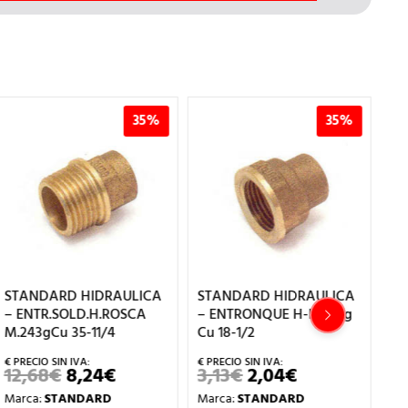
35%
35%
STANDARD HIDRAULICA
STANDARD HIDRAULICA
ST
– ENTR.SOLD.H.ROSCA
– ENTRONQUE H-H 270g
– 
M.243gCu 35-11/4
Cu 18-1/2
M.
12,68
€
8,24
€
3,13
€
2,04
€
6
EL
EL
EL
EL
PRECIO
PRECIO
PRECIO
PRECIO
Marca:
STANDARD
Marca:
STANDARD
Ma
ORIGINAL
ACTUAL
ORIGINAL
ACTUAL