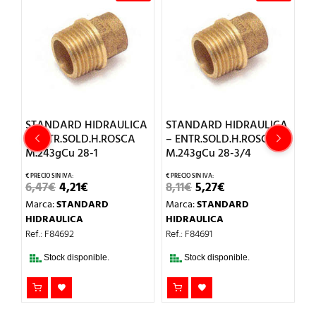
CA
STANDARD HIDRAULICA
STANDARD HIDRAULICA
S
– ENTR.SOLD.H.ROSCA
– ENTR.SOLD.H.ROSCA
–
M.243gCu 28-1
M.243gCu 28-3/4
3
EL
EL
EL
EL
6,47
€
4,21
€
8,11
€
5,27
€
7
PRECIO
PRECIO
PRECIO
PRECIO
Marca:
STANDARD
Marca:
STANDARD
M
ORIGINAL
ACTUAL
ORIGINAL
ACTUAL
ERA:
ES:
ERA:
ES:
HIDRAULICA
HIDRAULICA
H
6,47€.
4,21€.
8,11€.
5,27€.
Ref.: F84692
Ref.: F84691
Re
Stock disponible.
Stock disponible.