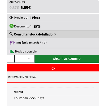
EL
EL
9,37
€
6,09
€
PRECIO
PRECIO
ORIGINAL
ACTUAL
Precio por:
1 Pieza
ERA:
ES:
9,37€.
6,09€.
Descuento 1:
35%
Consultar stock detallado
Recíbelo en 24h / 48h
Stock disponible.
STANDARD
-
+
AÑADIR AL CARRITO
HIDRAULICA
-
TE
H
INFORMACIÓN ADICIONAL
130g
Cu
22-
Marca
1/2-
STANDARD HIDRAULICA
22