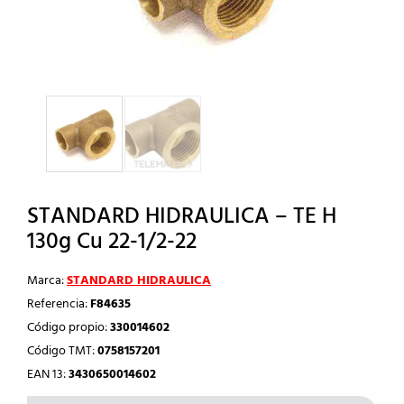
STANDARD HIDRAULICA – TE H
130g Cu 22-1/2-22
Marca:
STANDARD HIDRAULICA
Referencia:
F84635
Código propio:
330014602
Código TMT:
0758157201
EAN 13:
3430650014602