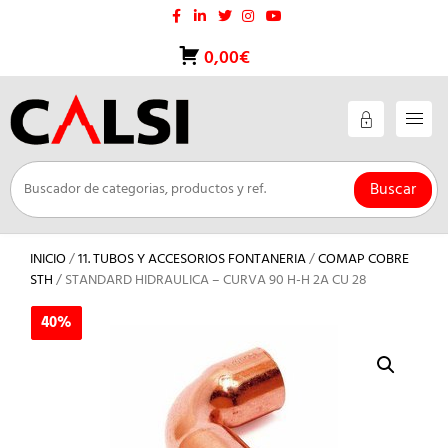
Saltar
al
contenido
0,00€
Buscar
INICIO
/
11. TUBOS Y ACCESORIOS FONTANERIA
/
COMAP COBRE
STH
/ STANDARD HIDRAULICA – CURVA 90 H-H 2A CU 28
40%
40%