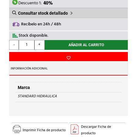
4,18€.
2,51€.
Descuento 1:
40%
Consultar stock detallado
Recíbelo en 24h / 48h
Stock disponible.
STANDARD
-
+
AÑADIR AL CARRITO
HIDRAULICA
-
CURVA
90
INFORMACIÓN ADICIONAL
H-
H
2A
Marca
Cu
STANDARD HIDRAULICA
28
cantidad
Descargar Ficha de
Imprimir Ficha de producto
producto