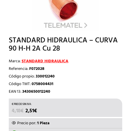
STANDARD HIDRAULICA – CURVA
90 H-H 2A Cu 28
Marca:
STANDARD HIDRAULICA
Referencia:
F072028
Código propio:
330012240
Código TMT:
0758004431
EAN 13:
3430650012240
EL
EL
4,18
€
2,51
€
PRECIO
PRECIO
ORIGINAL
ACTUAL
Precio por:
1 Pieza
ERA:
ES: