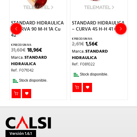
CA
STANDARD HIDRAULICA
STANDARD HIDRAULICA
S
– CURVA 90 M-H 1A Cu
– CURVA 45 H-H 41 Cu 22
–
42
5
EL
EL
2,61
€
1,56
€
PRECIO
PRECIO
EL
EL
31,60
€
18,96
€
4
Marca:
STANDARD
ORIGINAL
ACTUAL
PRECIO
PRECIO
ERA:
ES:
Marca:
STANDARD
M
HIDRAULICA
ORIGINAL
ACTUAL
2,61€.
1,56€.
ERA:
ES:
HIDRAULICA
H
Ref.: F081022
31,60€.
18,96€.
Ref.: F071042
Re
Stock disponible.
Stock disponible.
Versión 1.6.1