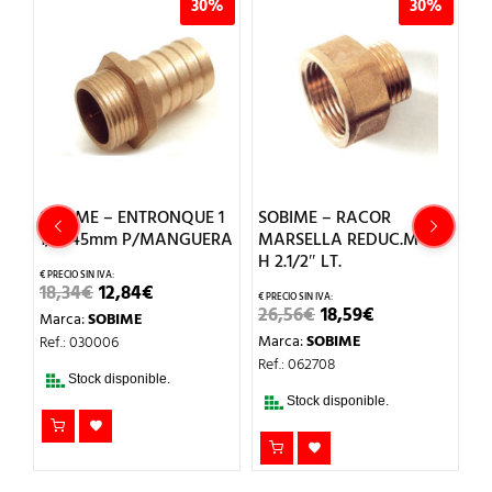
%
30%
30%
N
SOBIME – ENTRONQUE 1
SOBIME – RACOR
S
1/2x45mm P/MANGUERA
MARSELLA REDUC.M 2″
H-
H 2.1/2″ LT.
EL
EL
18,34
€
12,84
€
2
O
PRECIO
PRECIO
EL
EL
26,56
€
18,59
€
Marca:
SOBIME
M
L
ORIGINAL
ACTUAL
PRECIO
PRECIO
ERA:
ES:
Marca:
SOBIME
Ref.: 030006
Re
ORIGINAL
ACTUAL
18,34€.
12,84€.
ERA:
ES:
Ref.: 062708
26,56€.
18,59€.
Stock disponible.
Stock disponible.