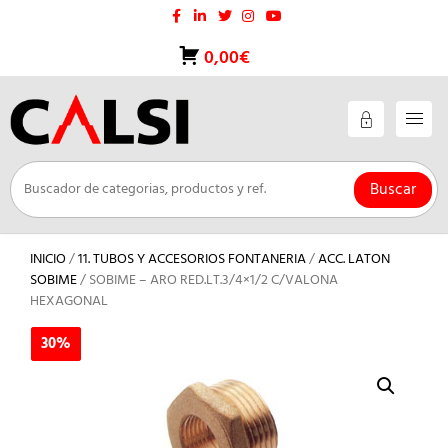
Saltar
al
contenido
0,00€
Buscar
INICIO
/
11. TUBOS Y ACCESORIOS FONTANERIA
/
ACC. LATON
SOBIME
/ SOBIME – ARO RED.LT.3/4×1/2 C/VALONA
HEXAGONAL
30%
30%