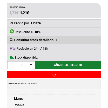
EL
EL
1,73
€
1,21
€
PRECIO
PRECIO
ORIGINAL
ACTUAL
Precio por:
1 Pieza
ERA:
ES:
1,73€.
1,21€.
Descuento 1:
30%
Consultar stock detallado
Recíbelo en 24h / 48h
Stock disponible.
SOBIME
-
+
AÑADIR AL CARRITO
-
ARO
RED.LT.3/4x1/2
C/VALONA
INFORMACIÓN ADICIONAL
HEXAGONAL
cantidad
Marca
SOBIME