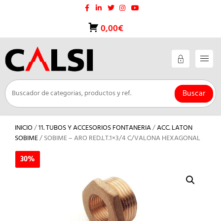
Saltar
al
contenido
0,00€
Buscar
INICIO
/
11. TUBOS Y ACCESORIOS FONTANERIA
/
ACC. LATON
SOBIME
/ SOBIME – ARO RED.LT.1×3/4 C/VALONA HEXAGONAL
30%
30%