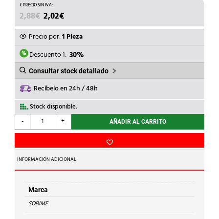
EL
EL
2,88
€
2,02
€
PRECIO
PRECIO
ORIGINAL
ACTUAL
Precio por:
1 Pieza
ERA:
ES:
2,88€.
2,02€.
Descuento 1:
30%
Consultar stock detallado
Recíbelo en 24h / 48h
Stock disponible.
SOBIME
-
+
AÑADIR AL CARRITO
-
ARO
RED.LT.1x3/4
C/VALONA
INFORMACIÓN ADICIONAL
HEXAGONAL
cantidad
Marca
SOBIME