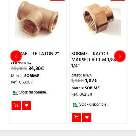
SOBIME – TE LATON 2″
SOBIME – RACOR
S
RA
MARSELLA LT M 1/8x H
H-
1/4″
EL
EL
49,00
€
34,30
€
PRECIO
PRECIO
2
Marca:
SOBIME
ORIGINAL
ACTUAL
EL
EL
1,46
€
1,02
€
ERA:
ES:
M
Ref.: 068007
PRECIO
PRECIO
49,00€.
34,30€.
Marca:
SOBIME
Re
ORIGINAL
ACTUAL
Stock disponible.
ERA:
ES:
Ref.: 0621211
1,46€.
1,02€.
Stock disponible.