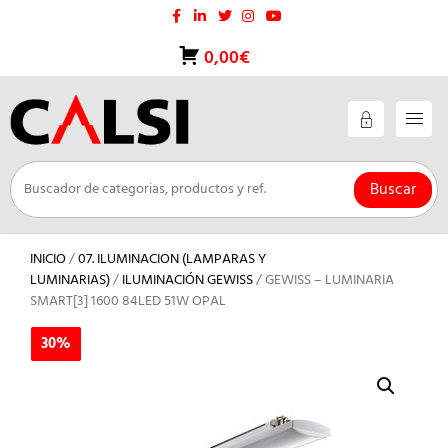
Saltar
al
contenido
0,00€
Buscar
INICIO
/
07. ILUMINACION (LAMPARAS Y
LUMINARIAS)
/
ILUMINACIÓN GEWISS
/ GEWISS – LUMINARIA
SMART[3] 1600 84LED 51W OPAL
30%
30%