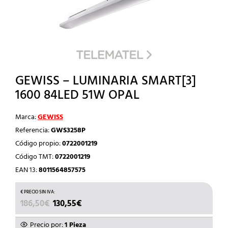
GEWISS – LUMINARIA SMART[3]
1600 84LED 51W OPAL
Marca:
GEWISS
Referencia:
GWS3258P
Código propio:
0722001219
Código TMT:
0722001219
EAN 13:
8011564857575
EL
EL
186,50
€
130,55
€
PRECIO
PRECIO
ORIGINAL
ACTUAL
Precio por:
1 Pieza