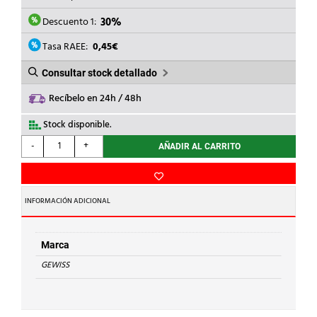
ERA:
ES:
186,50€.
130,55€.
Descuento 1:
30%
Tasa RAEE:
0,45€
Consultar stock detallado
Recíbelo en 24h / 48h
Stock disponible.
GEWISS
-
+
AÑADIR AL CARRITO
-
LUMINARIA
SMART[3]
1600
INFORMACIÓN ADICIONAL
84LED
51W
OPAL
Marca
cantidad
GEWISS