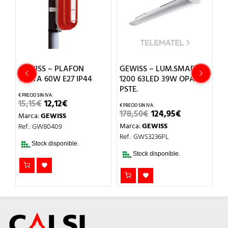
GEWISS – PLAFON
GEWISS – LUM.SMART[3]
G
TARTA 60W E27 IP44
1200 63LED 39W OPAL
S
PSTE.
3
EL
EL
15,15
€
12,12
€
PRECIO
PRECIO
EL
EL
178,50
€
124,95
€
1
Marca:
GEWISS
ORIGINAL
ACTUAL
PRECIO
PRECIO
ERA:
ES:
Marca:
GEWISS
M
Ref.: GW80409
L
ORIGINAL
ACTUAL
15,15€.
12,12€.
ERA:
ES:
Ref.: GWS3236PL
Re
178,50€.
124,95€.
Stock disponible.
Stock disponible.