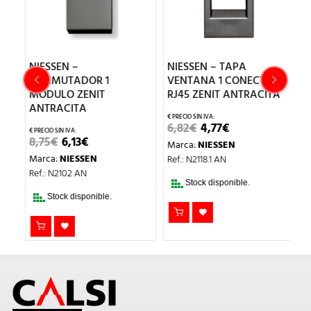
NIESSEN –
NIESSEN – TAPA
N
O
CONMUTADOR 1
VENTANA 1 CONECTOR
M
MÓDULO ZENIT
RJ45 ZENIT ANTRACITA
Z
ANTRACITA
EL
EL
6,82
€
4,77
€
7,
PRECIO
PRECIO
EL
EL
8,75
€
6,13
€
Marca:
NIESSEN
M
ORIGINAL
ACTUAL
PRECIO
PRECIO
ERA:
ES:
Marca:
NIESSEN
Ref.: N2118.1 AN
Re
ORIGINAL
ACTUAL
6,82€.
4,77€.
ERA:
ES:
Ref.: N2102 AN
8,75€.
6,13€.
Stock disponible.
Stock disponible.