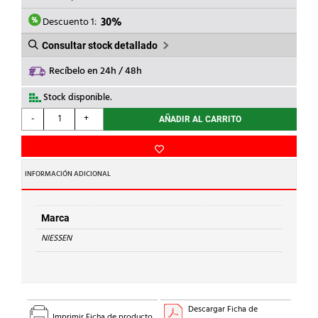
ERA:
ES:
16,69€.
11,68€.
Descuento 1:
30%
Consultar stock detallado
Recíbelo en 24h / 48h
Stock disponible.
NIESSEN
-
+
AÑADIR AL CARRITO
-
MARCO
BÁSICO
DE
INFORMACIÓN ADICIONAL
4
ELEMENTOS
ZENIT
Marca
NEGRO
NIESSEN
cantidad
Descargar Ficha de
Imprimir Ficha de producto