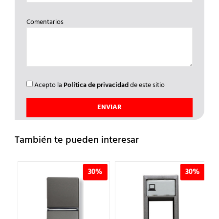
Comentarios
Acepto la
Política de privacidad
de este sitio
También te pueden interesar
%
30%
30%