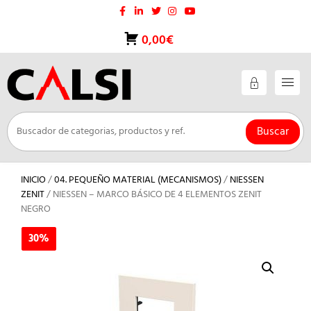
Saltar
al
contenido
0,00€
Buscar
INICIO
/
04. PEQUEÑO MATERIAL (MECANISMOS)
/
NIESSEN
ZENIT
/ NIESSEN – MARCO BÁSICO DE 4 ELEMENTOS ZENIT
NEGRO
30%
30%