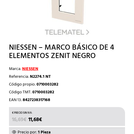
NIESSEN – MARCO BÁSICO DE 4
ELEMENTOS ZENIT NEGRO
Marca:
NIESSEN
Referencia:
N2274.1 NT
Código propio:
0710003282
Código TMT:
0710003282
EAN 13:
8427238317168
EL
EL
16,69
€
11,68
€
PRECIO
PRECIO
ORIGINAL
ACTUAL
Precio por:
1 Pieza