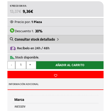
EL
EL
13,37
€
9,36
€
PRECIO
PRECIO
ORIGINAL
ACTUAL
Precio por:
1 Pieza
ERA:
ES:
13,37€.
9,36€.
Descuento 1:
30%
Consultar stock detallado
Recíbelo en 24h / 48h
Stock disponible.
NIESSEN
-
+
AÑADIR AL CARRITO
-
INT.MONO.C/PILOTO
CONTROL
2MOD.ZENIT
INFORMACIÓN ADICIONAL
BLANCO
cantidad
Marca
NIESSEN