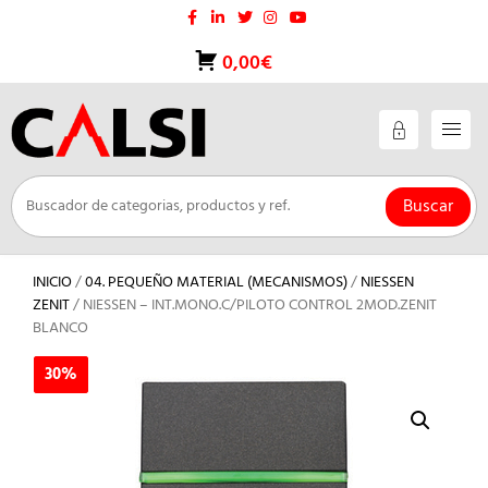
Saltar
al
contenido
0,00€
Buscar
INICIO
/
04. PEQUEÑO MATERIAL (MECANISMOS)
/
NIESSEN
ZENIT
/ NIESSEN – INT.MONO.C/PILOTO CONTROL 2MOD.ZENIT
BLANCO
30%
30%