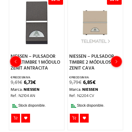
NIESSEN – PULSADOR
NIESSEN – PULSADOR
N
SÍMB.TIMBRE 1 MÓDULO
TIMBRE 2 MÓDULOS
C
ZENIT ANTRACITA
ZENIT CAVA
M
EL
EL
EL
EL
9,61
€
6,73
€
9,79
€
6,85
€
2
PRECIO
PRECIO
PRECIO
PRECIO
Marca:
NIESSEN
Marca:
NIESSEN
M
ORIGINAL
ACTUAL
ORIGINAL
ACTUAL
ERA:
ES:
ERA:
ES:
Ref.: N2104 AN
Ref.: N2204 CV
Re
9,61€.
6,73€.
9,79€.
6,85€.
T
Stock disponible.
Stock disponible.
DI