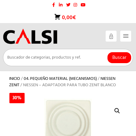
Saltar
al
contenido
0,00€
Buscar
INICIO
/
04. PEQUEÑO MATERIAL (MECANISMOS)
/
NIESSEN
ZENIT
/ NIESSEN – ADAPTADOR PARA TUBO ZENIT BLANCO
30%
30%