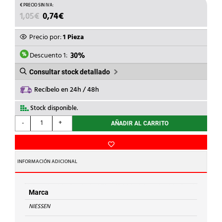
EL
EL
1,05
€
0,74
€
PRECIO
PRECIO
ORIGINAL
ACTUAL
Precio por:
1 Pieza
ERA:
ES:
1,05€.
0,74€.
Descuento 1:
30%
Consultar stock detallado
Recíbelo en 24h / 48h
Stock disponible.
NIESSEN
-
+
AÑADIR AL CARRITO
-
ADAPTADOR
PARA
TUBO
INFORMACIÓN ADICIONAL
ZENIT
BLANCO
cantidad
Marca
NIESSEN