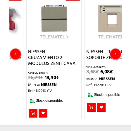
NIESSEN –
NIESSEN – TAPA PARA 1
N
.9
CRUZAMIENTO 2
SOPORTE ZENIT CAVA
S
MÓDULOS ZENIT CAVA
Z
EL
EL
8,68
€
6,08
€
PRECIO
PRECIO
EL
EL
26,29
€
18,40
€
9
Marca:
NIESSEN
ORIGINAL
ACTUAL
PRECIO
PRECIO
ERA:
ES:
Marca:
NIESSEN
M
Ref.: N2218.1 CV
L
ORIGINAL
ACTUAL
8,68€.
6,08€.
ERA:
ES:
Ref.: N2210 CV
Re
26,29€.
18,40€.
Stock disponible.
Stock disponible.