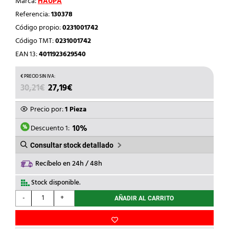
Marca:
HAUPA
Referencia:
130378
Código propio:
0231001742
Código TMT:
0231001742
EAN 13:
4011923629540
EL
EL
30,21
€
27,19
€
PRECIO
PRECIO
ORIGINAL
ACTUAL
Precio por:
1 Pieza
ERA:
ES:
30,21€.
27,19€.
Descuento 1:
10%
Consultar stock detallado
Recíbelo en 24h / 48h
Stock disponible.
HAUPA
-
+
AÑADIR AL CARRITO
-
LINTERNA
DE