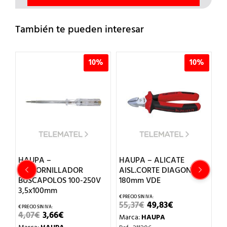
También te pueden interesar
10%
10%
PA –
HAUPA – ALICATE
HAUPA –
TORNILLADOR
AISL.CORTE DIAGONAL
DESTORNI
CAPOLOS 100-250V
180mm VDE
BUSCAPOLO
x100mm
3x50mm
EL
EL
55,37
€
49,83
€
PRECIO
PRECIO
EL
EL
EL
7
€
3,66
€
3,07
€
2,76
Marca:
HAUPA
ORIGINAL
ACTUAL
PRECIO
PRECIO
PRE