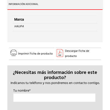
INSPECCIÓN
INFORMACIÓN ADICIONAL
LED
"HUPlight400"
cantidad
Marca
HAUPA
Descargar Ficha de
Imprimir Ficha de producto
producto
¿Necesitas más información sobre este
producto?
Indícanos tu teléfono y nos pondremos en contacto contigo.
Tu nombre*