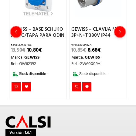
GEWISS – BASE SCHUKO
GEWISS – CLAVIJA M 16A
G
IP54 C/TAPA PARA QDIN
3P+N+T 380V IP44
D
F
EL
EL
EL
EL
13,50
€
10,80
€
10,85
€
8,68
€
O
PRECIO
PRECIO
PRECIO
PRECIO
1
Marca:
GEWISS
Marca:
GEWISS
L
ORIGINAL
ACTUAL
ORIGINAL
ACTUAL
ERA:
ES:
ERA:
ES:
M
Ref.: GW62392
Ref.: GW60009H
.
13,50€.
10,80€.
10,85€.
8,68€.
Re
Stock disponible.
Stock disponible.
Versión 1.6.1