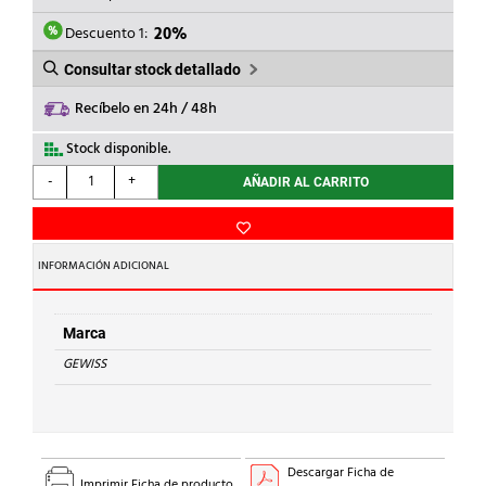
ERA:
ES:
179,00€.
143,20€.
Descuento 1:
20%
Consultar stock detallado
Recíbelo en 24h / 48h
Stock disponible.
GEWISS
-
+
AÑADIR AL CARRITO
-
CLAVIJA
M
2P+T
INFORMACIÓN ADICIONAL
125A
200-
250V
Marca
50-
GEWISS
60Hz
6h
azul
IP67
cantidad
Descargar Ficha de
Imprimir Ficha de producto