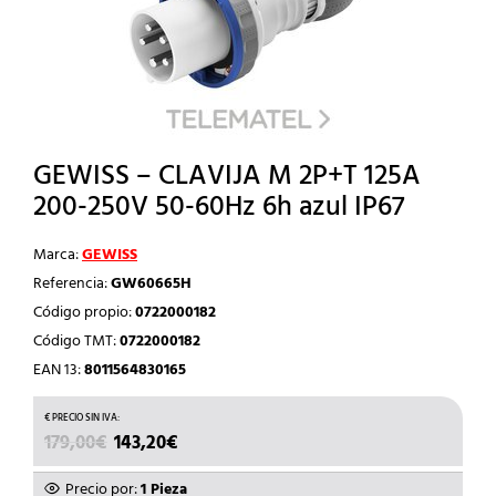
GEWISS – CLAVIJA M 2P+T 125A
200-250V 50-60Hz 6h azul IP67
Marca:
GEWISS
Referencia:
GW60665H
Código propio:
0722000182
Código TMT:
0722000182
EAN 13:
8011564830165
EL
EL
179,00
€
143,20
€
PRECIO
PRECIO
ORIGINAL
ACTUAL
Precio por:
1 Pieza