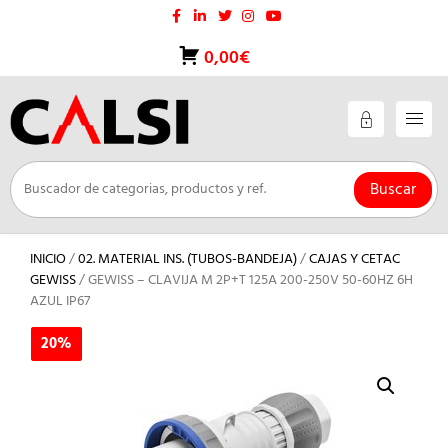
Saltar
al
contenido
0,00€
Buscar
INICIO
/
02. MATERIAL INS. (TUBOS-BANDEJA)
/
CAJAS Y CETAC
GEWISS
/ GEWISS – CLAVIJA M 2P+T 125A 200-250V 50-60HZ 6H
AZUL IP67
20%
20%