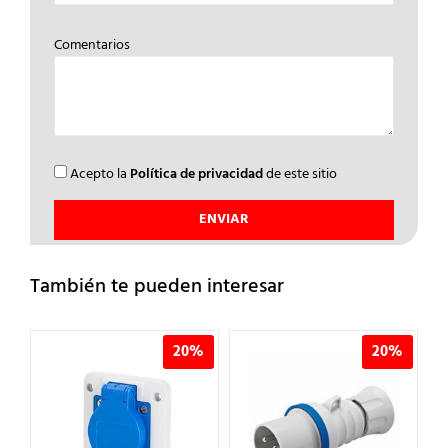
Comentarios
Acepto la
Política de privacidad
de este sitio
También te pueden interesar
%
20%
20%