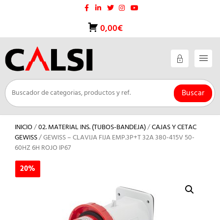
Saltar
al
contenido
0,00€
Buscar
INICIO
/
02. MATERIAL INS. (TUBOS-BANDEJA)
/
CAJAS Y CETAC
GEWISS
/ GEWISS – CLAVIJA FIJA EMP.3P+T 32A 380-415V 50-
60HZ 6H ROJO IP67
20%
20%