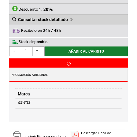
ERA:
ES:
34,30€.
27,44€.
Descuento 1:
20%
Consultar stock detallado
Recíbelo en 24h / 48h
Stock disponible.
GEWISS
-
+
AÑADIR AL CARRITO
-
CLAVIJA
FIJA
EMP.3P+T
INFORMACIÓN ADICIONAL
32A
380-
415V
Marca
50-
GEWISS
60Hz
6h
rojo
IP67
cantidad
Descargar Ficha de
Imprimir Ficha de producto