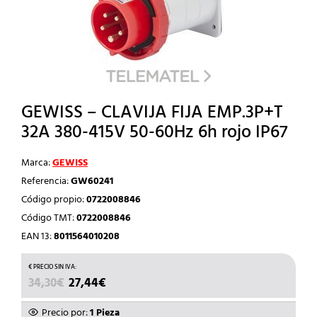
GEWISS – CLAVIJA FIJA EMP.3P+T
32A 380-415V 50-60Hz 6h rojo IP67
Marca:
GEWISS
Referencia:
GW60241
Código propio:
0722008846
Código TMT:
0722008846
EAN 13:
8011564010208
EL
EL
34,30
€
27,44
€
PRECIO
PRECIO
ORIGINAL
ACTUAL
Precio por:
1 Pieza