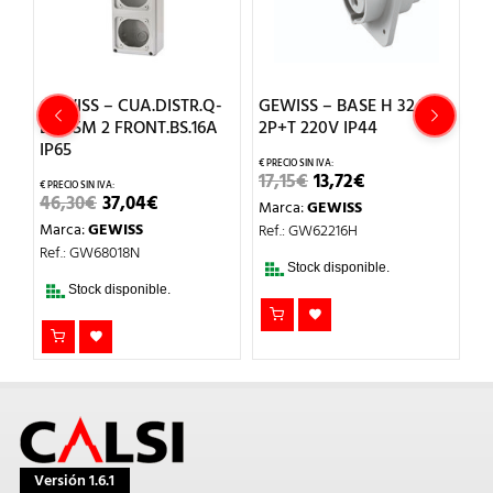
GEWISS – CUA.DISTR.Q-
GEWISS – BASE H 32A
G
DIN 5M 2 FRONT.BS.16A
2P+T 220V IP44
3
IP65
EL
EL
17,15
€
13,72
€
1
O
PRECIO
PRECIO
EL
EL
46,30
€
37,04
€
Marca:
GEWISS
M
L
ORIGINAL
ACTUAL
PRECIO
PRECIO
ERA:
ES:
Marca:
GEWISS
Ref.: GW62216H
Re
ORIGINAL
ACTUAL
17,15€.
13,72€.
ERA:
ES:
Ref.: GW68018N
46,30€.
37,04€.
Stock disponible.
Stock disponible.
Versión 1.6.1