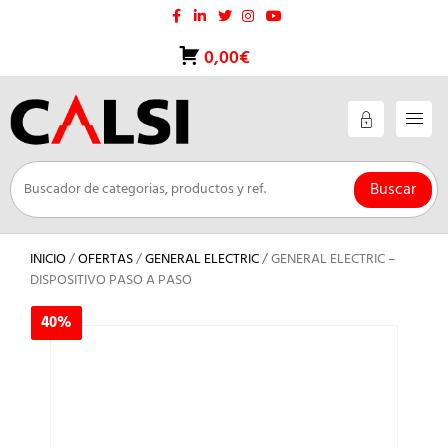
Saltar
al
contenido
0,00€
Buscar
INICIO
/
OFERTAS
/
GENERAL ELECTRIC
/ GENERAL ELECTRIC –
DISPOSITIVO PASO A PASO
40%
40%