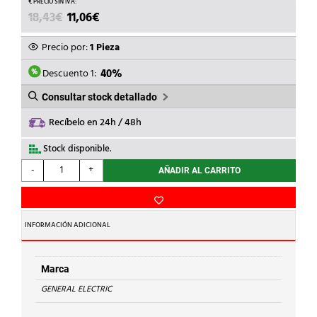
EL
EL
18,43
€
11,06
€
PRECIO
PRECIO
ORIGINAL
ACTUAL
Precio por:
1 Pieza
ERA:
ES:
18,43€.
11,06€.
Descuento 1:
40%
Consultar stock detallado
Recíbelo en 24h / 48h
Stock disponible.
GENERAL
-
+
AÑADIR AL CARRITO
ELECTRIC
-
DISPOSITIVO
PASO
INFORMACIÓN ADICIONAL
A
PASO
cantidad
Marca
GENERAL ELECTRIC