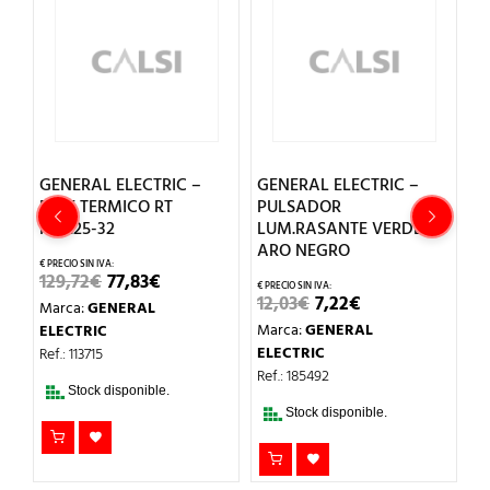
TRIC –
GENERAL ELECTRIC –
GENERAL ELECTRIC –
 RT
PULSADOR
ADAPTADOR 3 BLOQ
LUM.RASANTE VERDE
ARO NEGRO
EL
EL
4,33
€
2,60
€
PRECIO
PRECI
EL
€
Marca:
GENERAL
ORIGINAL
ACTUA
CIO
PRECIO
EL
EL
12,03
€
7,22
€
ERA:
ES:
L
ELECTRIC
GINAL
ACTUAL
PRECIO
PRECIO
4,33€.
2,60€.
:
ES:
Marca:
GENERAL
ORIGINAL
ACTUAL
Ref.: 187841
72€.
77,83€.
ERA:
ES:
ELECTRIC
12,03€.
7,22€.
Stock disponible.
Ref.: 185492
ble.
Stock disponible.