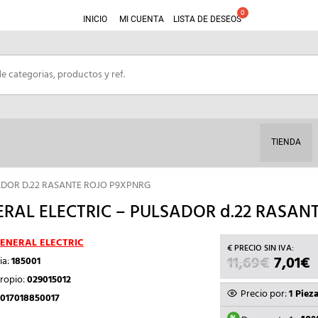
INICIO
MI CUENTA
LISTA DE DESEOS
TIENDA
ADOR D.22 RASANTE ROJO P9XPNRG
RAL ELECTRIC – PULSADOR d.22 RASAN
ENERAL ELECTRIC
11,69
€
EL
7,01
€
E
ia:
185001
PRECI
P
ropio:
029015012
ORIGI
Precio por:
1 Piez
017018850017
ERA:
E