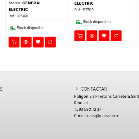
PRECIO
PRECIO
ERA:
ES:
Marca:
GENERAL
ELECTRIC
ORIGINAL
ACTUAL
4€.
84,29€.
50,57€.
ERA:
ES:
ELECTRIC
Ref.: 113709
12,03€.
7,22€.
Ref.: 185491
Stock disponible.
Stock disponible.
S
CONTACTAR
Polígon Els Pinetons Carretera Sant
Ripollet
T.: 93 580 72 37
calsi@calsi.com
E-mail: