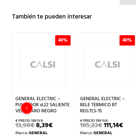
También te pueden interesar
%
40%
40%
GENERAL ELECTRIC –
GENERAL ELECTRIC –
PULSADOR d.22 SALIENTE
RELE TERMICO RT
VERDE ARO NEGRO
REG.11,5-15
13,98
€
8,39
€
185,23
€
111,14
€
EL
EL
EL
EL
PRECIO
PRECIO
PRECIO
PRE
Marca:
GENERAL
Marca:
GENERAL
ORIGINAL
ACTUAL
ORIGINAL
ACT