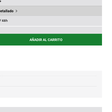
,01€.
%
detallado
 / 48h
AÑADIR AL CARRITO