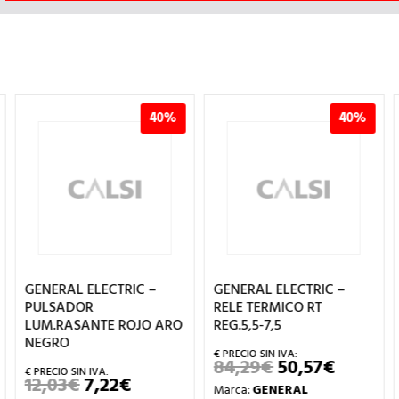
40%
40%
GENERAL ELECTRIC –
GENERAL ELECTRIC –
PULSADOR
RELE TERMICO RT
LUM.RASANTE ROJO ARO
REG.5,5-7,5
NEGRO
84,29
€
50,57
€
EL
EL
CIO
PRECIO
PRECIO
12,03
€
7,22
€
EL
EL
Marca:
GENERAL
UAL
ORIGINAL
ACTUA