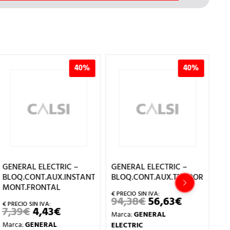
40%
40%
GENERAL ELECTRIC –
GENERAL ELECTRIC –
GE
BLOQ.CONT.AUX.INSTANT.1NA
BLOQ.CONT.AUX.TEMPORIZ.CONE
BL
MONT.FRONTAL
94,38
€
56,63
€
12
EL
EL
PRECIO
PRECIO
7,39
€
4,43
€
EL
EL
Marca:
GENERAL
Ma
ORIGINAL
ACTUAL
PRECIO
PRECIO
ERA:
ES:
Marca:
GENERAL
ELECTRIC
EL
L
ORIGINAL
ACTUAL