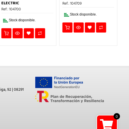
94,38€.
56,63€.
ERA:
ES:
ELECTRIC
Ref.: 104709
Ref
7,39€.
4,43€.
Ref.: 104700
Stock disponible.
Stock disponible.
iga, 92 | 08291
0