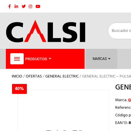
Saltar
al
contenido
PRODUCTOS
MARCAS
INICIO
/
OFERTAS
/
GENERAL ELECTRIC
/ GENERAL ELECTRIC – PULS
GENE
40%
40%
Marca:
G
Referenc
Código p
EAN 13:
8