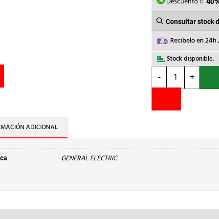
11,69€.
7
Descuento 1:
40
Consultar stock 
Recíbelo en 24h
Stock disponible.
GENERAL
-
+
ELECTRIC
-
PULSADOR
d.22
RASANTE
RMACIÓN ADICIONAL
ROJO
P9XPNRG
cantidad
GENERAL ELECTRIC
ca