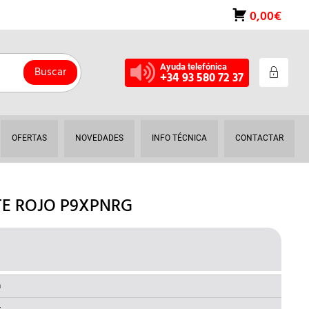
0,00€
Ayuda telefónica
Buscar
+34 93 580 72 37
OFERTAS
NOVEDADES
INFO TÉCNICA
CONTACTAR
TE ROJO P9XPNRG
L
O
RECIO
NAL
ACTUAL
a
S: