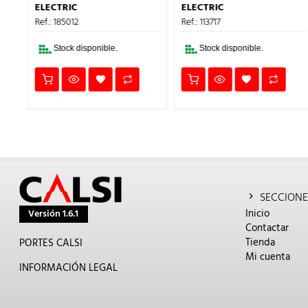
ECIO
ERA:
ES:
ERA:
ES:
ELECTRIC
ELECTRIC
TUAL
13,98€.
8,39€.
185,23€.
111,1
:
Ref.: 185012
Ref.: 113717
,83€.
Stock disponible.
Stock disponible.
SECCIONE
Inicio
Versión 1.6.1
Contactar
Tienda
PORTES CALSI
Mi cuenta
INFORMACIÓN LEGAL