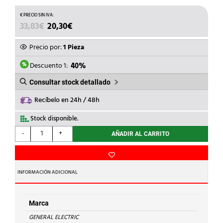
EL
EL
33,83
€
20,30
€
PRECIO
PRECIO
ORIGINAL
ACTUAL
Precio por:
1 Pieza
ERA:
ES:
33,83€.
20,30€.
Descuento 1:
40%
Consultar stock detallado
Recíbelo en 24h / 48h
Stock disponible.
GENERAL
-
+
AÑADIR AL CARRITO
ELECTRIC
-
CAJA
TERMOPLAS
INFORMACIÓN ADICIONAL
VACIA
d.22
4
Marca
ELEM.4
GENERAL ELECTRIC