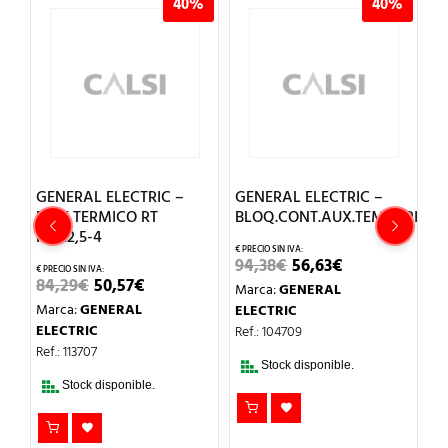
%
40%
40%
GENERAL ELECTRIC –
GENERAL ELECTRIC –
G
8-
RELE TERMICO RT
BLOQ.CONT.AUX.TEMPORIZ.CO
I
REG.2,5-4
R
EL
EL
94,38
€
56,63
€
PRECIO
PRECIO
EL
EL
84,29
€
50,57
€
2
Marca:
GENERAL
ORIGINAL
ACTUAL
O
PRECIO
PRECIO
ERA:
ES:
Marca:
GENERAL
M
ELECTRIC
AL
ORIGINAL
ACTUAL
94,38€.
56,63€.
ERA:
ES:
ELECTRIC
E
Ref.: 104709
.
84,29€.
50,57€.
Ref.: 113707
Re
Stock disponible.
Stock disponible.