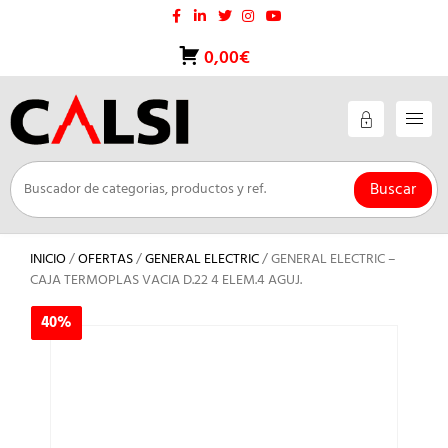
Saltar
al
contenido
0,00€
Buscar
INICIO
/
OFERTAS
/
GENERAL ELECTRIC
/ GENERAL ELECTRIC –
CAJA TERMOPLAS VACIA D.22 4 ELEM.4 AGUJ.
40%
40%