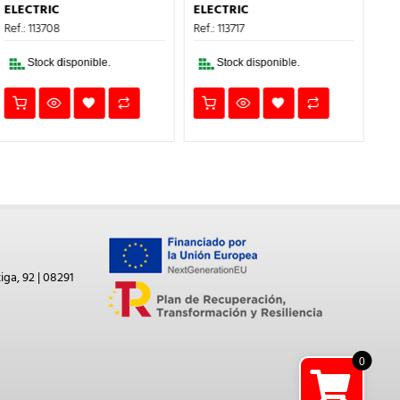
ERA:
ES:
ERA:
ES:
ELECTRIC
ELECTRIC
EL
84,29€.
50,57€.
185,23€.
111,14€.
Ref.: 113708
Ref.: 113717
Ref
Stock disponible.
Stock disponible.
iga, 92 | 08291
0