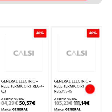
40%
40%
GENERAL ELECTRIC –
GENERAL ELECTRIC –
GE
RELE TERMICO RT REG.4-
RELE TERMICO RT
RE
6,3
REG.11,5-15
RE
84,29
€
50,57
€
185,23
€
111,14
€
8
EL
EL
EL
EL
PRECIO
PRECIO
PRECIO
PRECIO
Marca:
GENERAL
Marca:
GENERAL
Ma
ORIGINAL
ACTUAL
ORIGINAL
ACTUAL