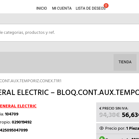
INICIO
MI CUENTA
LISTA DE DESEOS
TIENDA
.CONT.AUX.TEMPORIZ.CONEX.T1R1
RAL ELECTRIC – BLOQ.CONT.AUX.TEMPO
ENERAL ELECTRIC
94,38
€
EL
56,63
ia:
104709
PRECI
ropio:
029019492
ORIGI
Precio por:
1 Piez
425095047099
ERA: