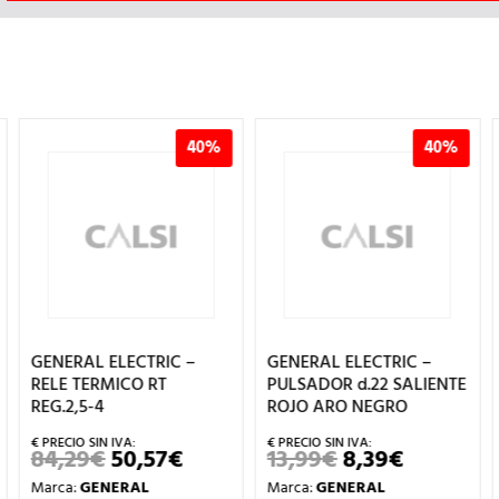
40%
40%
GENERAL ELECTRIC –
GENERAL ELECTRIC –
RELE TERMICO RT
PULSADOR d.22 SALIENTE
REG.2,5-4
ROJO ARO NEGRO
84,29
€
50,57
€
13,99
€
8,39
€
EL
EL
EL
EL
O
PRECIO
PRECIO
PRECIO
PRECIO
Marca:
GENERAL
Marca:
GENERAL
L
ORIGINAL
ACTUAL
ORIGINAL
ACTUAL