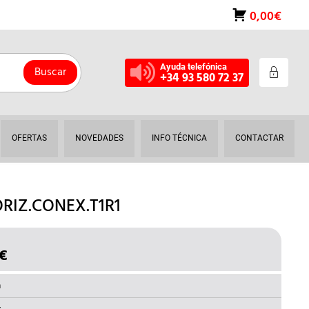
0,00€
Ayuda telefónica
Buscar
+34 93 580 72 37
OFERTAS
NOVEDADES
INFO TÉCNICA
CONTACTAR
RIZ.CONEX.T1R1
€
EL
O
PRECIO
NAL
ACTUAL
a
ES: