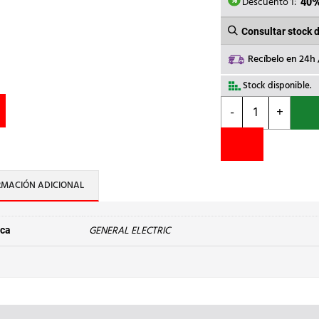
94,38€
Descuento 1:
40
Consultar stock 
Recíbelo en 24h
Stock disponible.
GENERAL
-
+
ELECTRIC
-
BLOQ.CONT.AUX.T
cantidad
RMACIÓN ADICIONAL
GENERAL ELECTRIC
ca