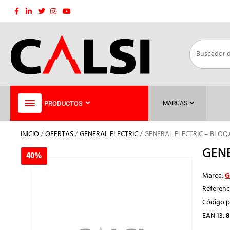
Saltar
al
contenido
PRODUCTOS
MARCAS
INICIO
/
OFERTAS
/
GENERAL ELECTRIC
/ GENERAL ELECTRIC – BLOQ
GENE
40%
40%
Marca:
G
Referenc
Código p
EAN 13:
8