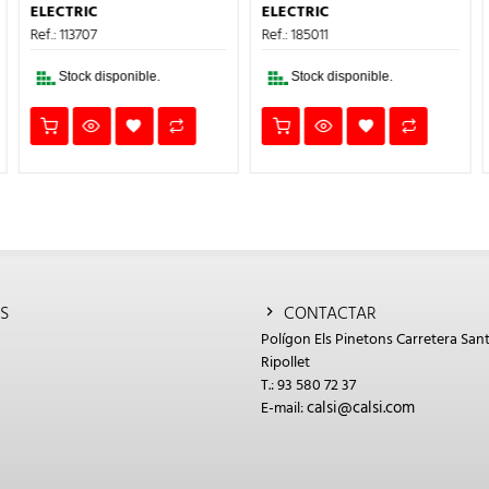
ERA:
ES:
ERA:
ES:
ELECTRIC
ELECTRIC
84,29€.
50,57€.
13,99€.
8,39€.
Ref.: 113707
Ref.: 185011
Stock disponible.
Stock disponible.
S
CONTACTAR
Polígon Els Pinetons Carretera Sant
Ripollet
T.: 93 580 72 37
calsi@calsi.com
E-mail: