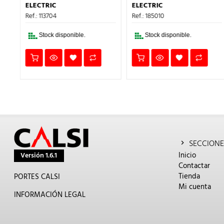
ERA:
ES:
ERA:
ES:
ELECTRIC
ELECTRIC
.
85,13€.
51,08€.
13,99€.
8,39€.
Ref.: 113704
Ref.: 185010
Stock disponible.
Stock disponible.
SECCIONE
Inicio
Versión 1.6.1
Contactar
Tienda
PORTES CALSI
Mi cuenta
INFORMACIÓN LEGAL