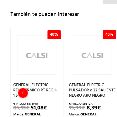
También te pueden interesar
%
40%
40%
GENERAL ELECTRIC –
GENERAL ELECTRIC –
NTE
RELE TERMICO RT REG.1-
PULSADOR d.22 SALIENTE
1,5
NEGRO ARO NEGRO
85,13
€
51,08
€
13,99
€
8,39
€
EL
EL
EL
EL
IO
PRECIO
PRECIO
PRECIO
PRECI
Marca:
GENERAL
Marca:
GENERAL
UAL
ORIGINAL
ACTUAL
ORIGINAL
ACTUA