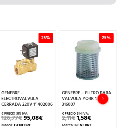
25%
25%
GENEBRE –
GENEBRE – FILTRO PARA
GE
ELECTROVALVULA
VALVULA YORK 1.1/4
VA
CERRADA 220V 1” 402006
316007
31
126,77
€
95,08
€
2,11
€
1,58
€
1,
EL
EL
EL
EL
PRECIO
PRECIO
PRECIO
PRECIO
Marca:
GENEBRE
Marca:
GENEBRE
Ma
ORIGINAL
ACTUAL
ORIGINAL
ACTUAL