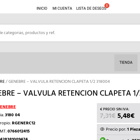
INICIO
MI CUENTA
LISTA DE DESEOS
TIENDA
RE
/ GENEBRE – VALVULA RETENCION CLAPETA 1/2 318004
BRE – VALVULA RETENCION CLAPETA 1/
ENEBRE
7,31
€
EL
5,48
€
E
ia:
3180 04
PRECIO
P
ropio:
RGENERC12
ORIGIN
A
Precio por:
1 Piez
TMT:
0766012415
ERA:
ES
428381009474