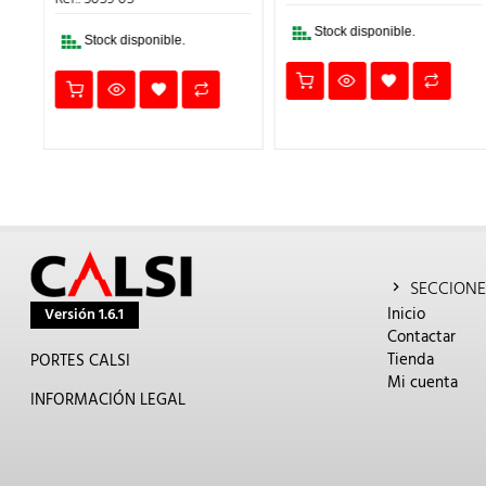
ERA:
ES:
1,79€.
1,34€.
8,49€.
6,37€.
.
Stock disponible.
Stock disponible.
SECCIONE
Inicio
Versión 1.6.1
Contactar
Tienda
PORTES CALSI
Mi cuenta
INFORMACIÓN LEGAL