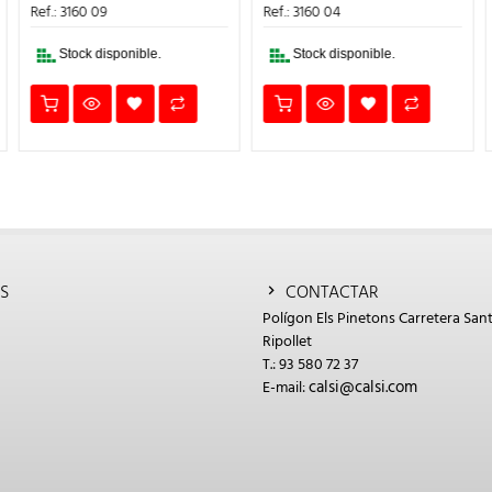
ERA:
ES:
ERA:
ES:
Ref.: 3160 09
Ref.: 3160 04
3,57€.
2,68€.
1,32€.
0,99€.
Stock disponible.
Stock disponible.
S
CONTACTAR
Polígon Els Pinetons Carretera Sant
Ripollet
T.: 93 580 72 37
calsi@calsi.com
E-mail: