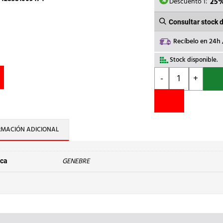
7,31€.
5,
Descuento 1:
25
Consultar stock 
Recíbelo en 24h
Stock disponible.
GENEBRE
-
+
-
VALVULA
RETENCION
CLAPETA
1/2
RMACIÓN ADICIONAL
318004
cantidad
GENEBRE
ca