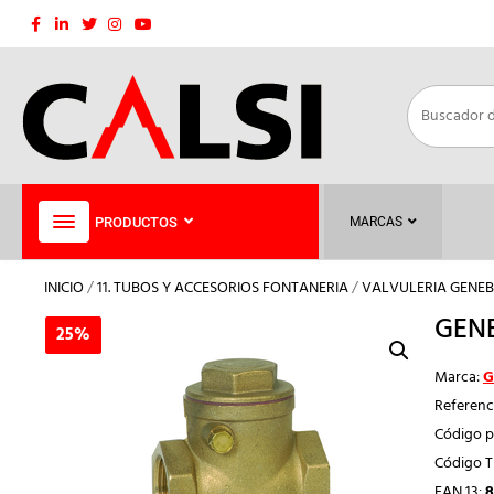
Saltar
al
contenido
PRODUCTOS
MARCAS
INICIO
/
11. TUBOS Y ACCESORIOS FONTANERIA
/
VALVULERIA GENEB
GENE
25%
25%
Marca:
G
Referenc
Código p
Código 
EAN 13:
8