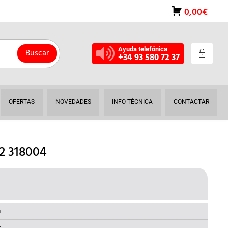
0,00€
Ayuda telefónica
Buscar
+34 93 580 72 37
OFERTAS
NOVEDADES
INFO TÉCNICA
CONTACTAR
2 318004
L
RECIO
AL
CTUAL
a
: