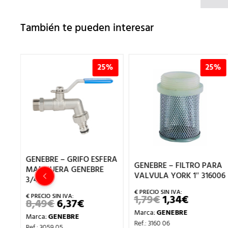
También te pueden interesar
%
25%
25%
GENEBRE – GRIFO ESFERA
RA
GENEBRE – FILTRO PARA
MANGUERA GENEBRE
VALVULA YORK 1″ 316006
3/4
1,79
€
1,34
€
EL
EL
8,49
€
6,37
€
EL
EL
PRECIO
PRECIO
PRECIO
PRECIO
Marca:
GENEBRE
ORIGINAL
ACTUAL
IO
Marca:
GENEBRE
ORIGINAL
ACTUAL
ERA:
ES:
Ref.: 3160 06
UAL
Ref.: 3059 05