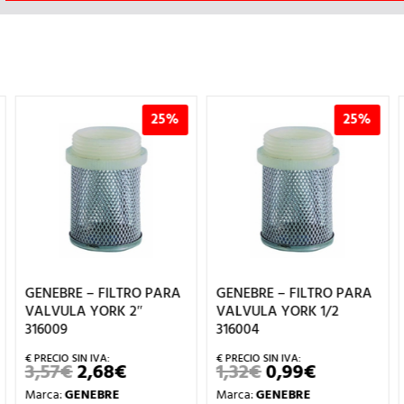
25%
25%
GENEBRE – FILTRO PARA
GENEBRE – FILTRO PARA
VALVULA YORK 2″
VALVULA YORK 1/2
316009
316004
3,57
€
2,68
€
1,32
€
0,99
€
EL
EL
EL
EL
PRECIO
PRECIO
PRECIO
PRECIO
Marca:
GENEBRE
Marca:
GENEBRE
ORIGINAL
ACTUAL
ORIGINAL
ACTUAL