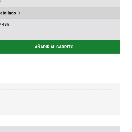
48€.
%
detallado
 / 48h
AÑADIR AL CARRITO