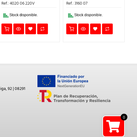
ERA:
ES:
ERA:
ES:
Ref.: 4020 06 220V
Ref.: 3160 07
Ref
126,77€.
95,08€.
2,11€.
1,58€.
Stock disponible.
Stock disponible.
iga, 92 | 08291
0