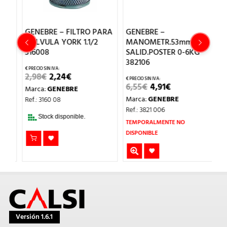
RA
GENEBRE – FILTRO PARA
GENEBRE –
G
VALVULA YORK 1.1/2
MANOMETR.53mm
M
316008
SALID.POSTER 0-6KG
S
382106
1
EL
EL
2,98
€
2,24
€
PRECIO
PRECIO
EL
EL
6,55
€
4,91
€
6,
Marca:
GENEBRE
ORIGINAL
ACTUAL
PRECIO
PRECIO
ERA:
ES:
Marca:
GENEBRE
M
Ref.: 3160 08
ORIGINAL
ACTUAL
2,98€.
2,24€.
ERA:
ES:
Ref.: 3821 006
Re
6,55€.
4,91€.
Stock disponible.
TEMPORALMENTE NO
DISPONIBLE
Versión 1.6.1