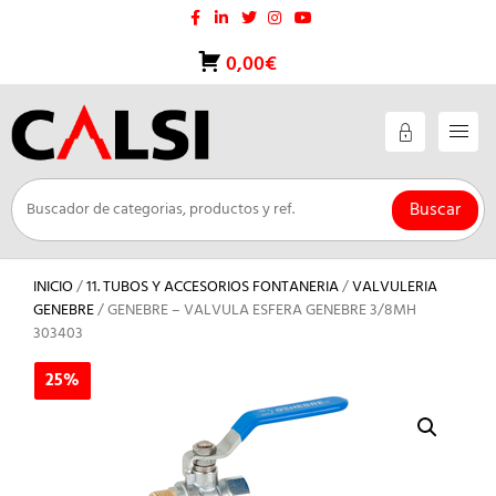
Saltar
al
contenido
0,00€
Buscar
INICIO
/
11. TUBOS Y ACCESORIOS FONTANERIA
/
VALVULERIA
GENEBRE
/ GENEBRE – VALVULA ESFERA GENEBRE 3/8MH
303403
25%
25%