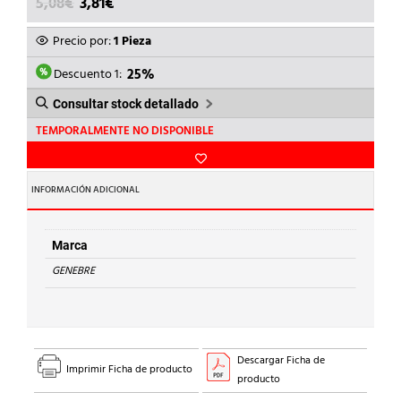
EL
EL
5,08
€
3,81
€
PRECIO
PRECIO
ORIGINAL
ACTUAL
Precio por:
1 Pieza
ERA:
ES:
5,08€.
3,81€.
Descuento 1:
25%
Consultar stock detallado
TEMPORALMENTE NO DISPONIBLE
INFORMACIÓN ADICIONAL
Marca
GENEBRE
Descargar Ficha de
Imprimir Ficha de producto
producto