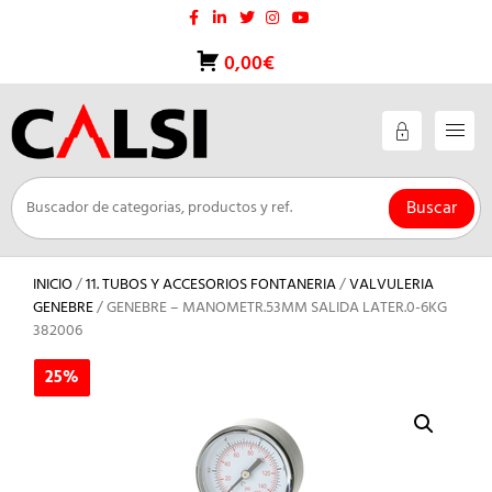
Saltar
al
contenido
0,00€
Buscar
INICIO
/
11. TUBOS Y ACCESORIOS FONTANERIA
/
VALVULERIA
GENEBRE
/ GENEBRE – MANOMETR.53MM SALIDA LATER.0-6KG
382006
25%
25%