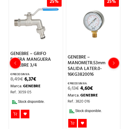
%
25%
25%
GENEBRE – GRIFO
RA
GENEBRE –
G
ESFERA MANGUERA
MANOMETR.53mm
V
GENEBRE 3/4
SALIDA LATER.0-
3
16KG3820016
EL
EL
8,49
€
6,37
€
PRECIO
PRECIO
1,
Marca:
GENEBRE
ORIGINAL
ACTUAL
EL
EL
6,13
€
4,60
€
M
ERA:
ES:
PRECIO
PRECIO
Ref.: 3059 05
Marca:
GENEBRE
Re
8,49€.
6,37€.
ORIGINAL
ACTUAL
ERA:
ES:
Ref.: 3820 016
Stock disponible.
6,13€.
4,60€.
Stock disponible.