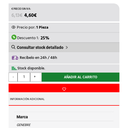
EL
EL
6,13
€
4,60
€
PRECIO
PRECIO
ORIGINAL
ACTUAL
Precio por:
1 Pieza
ERA:
ES:
6,13€.
4,60€.
Descuento 1:
25%
Consultar stock detallado
Recíbelo en 24h / 48h
Stock disponible.
GENEBRE
-
+
AÑADIR AL CARRITO
-
MANOMETR.53mm
SALIDA
LATER.0-
INFORMACIÓN ADICIONAL
6KG
382006
cantidad
Marca
GENEBRE