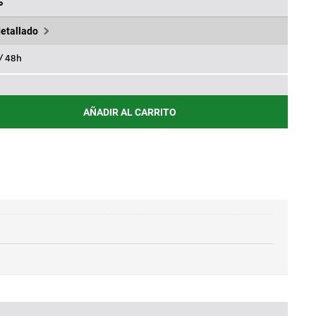
,60€.
%
detallado
 / 48h
AÑADIR AL CARRITO
m