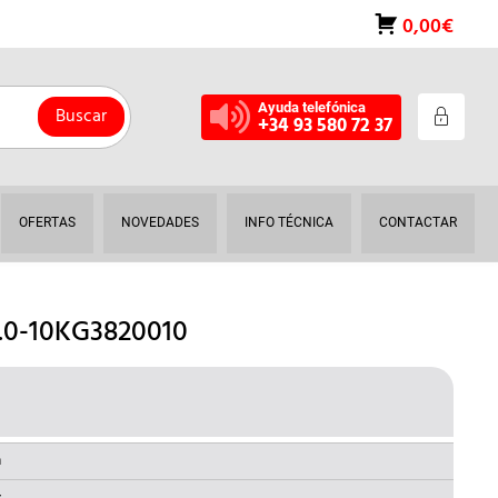
0,00€
Ayuda telefónica
Buscar
+34 93 580 72 37
OFERTAS
NOVEDADES
INFO TÉCNICA
CONTACTAR
0-10KG3820010
L
RECIO
AL
CTUAL
a
S: