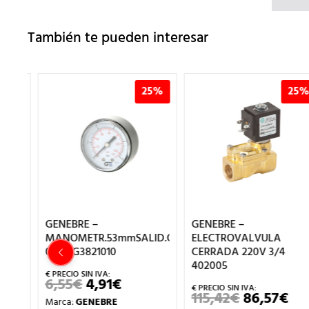
También te pueden interesar
%
25%
25%
GENEBRE –
GENEBRE –
MANOMETR.53mmSALID.OPOSTER
ELECTROVALVULA
0-10KG3821010
CERRADA 220V 3/4
402005
6,55
€
4,91
€
EL
EL
CIO
PRECIO
PRECIO
115,42
€
86,57
€
EL
EL
Marca:
GENEBRE
TUAL
ORIGINAL
ACTUAL