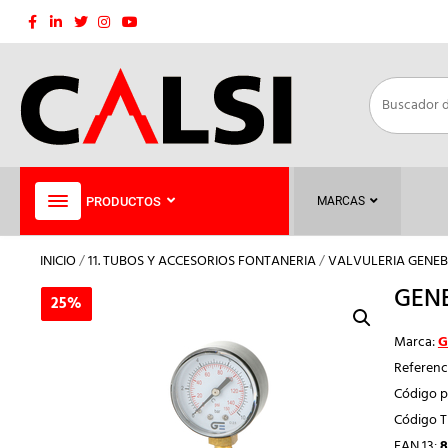
Saltar
al
contenido
PRODUCTOS
MARCAS
INICIO
/
11. TUBOS Y ACCESORIOS FONTANERIA
/
VALVULERIA GENEB
GENE
25%
25%
Marca:
G
Referenc
Código p
Código 
EAN 13:
8