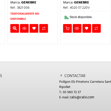
IO
PRECIO
PRECIO
PRECIO
PREC
Marca:
GENEBRE
Marca:
GENEBRE
UAL
ORIGINAL
ACTUAL
ORIGINAL
ACTU
ERA:
ES:
ERA:
ES:
Ref.: 3821 006
Ref.: 4020 07 220V
7€.
6,55€.
4,91€.
250,65€.
187,9
TEMPORALMENTE NO
Stock disponible.
DISPONIBLE
S
CONTACTAR
Polígon Els Pinetons Carretera Sant
Ripollet
T.: 93 580 72 37
calsi@calsi.com
E-mail: