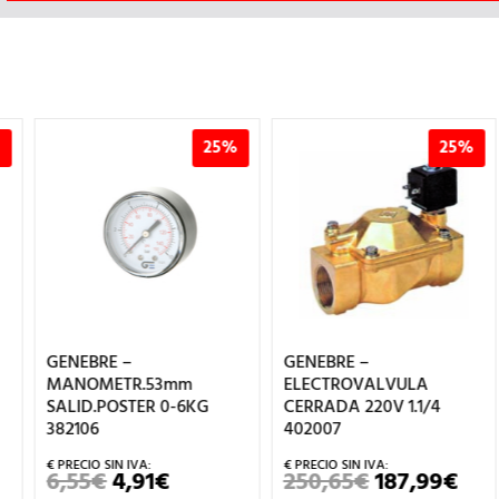
25%
25%
GENEBRE –
GENEBRE –
MANOMETR.53mm
ELECTROVALVULA
SALID.POSTER 0-6KG
CERRADA 220V 1.1/4
382106
402007
6,55
€
4,91
€
250,65
€
187,99
€
EL
EL
EL
EL