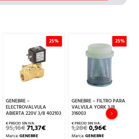
25%
25%
GE
GENEBRE –
GENEBRE – FILTRO PARA
MA
ELECTROVALVULA
VALVULA YORK 3/8
ABIERTA 220V 3/8 402103
316003
6
Ma
95,16
€
71,37
€
1,28
€
0,96
€
EL
EL
EL
EL
PRECIO
PRECIO
PRECIO
PRECIO
Ref
Marca:
GENEBRE
Marca:
GENEBRE
ORIGINAL
ACTUAL
ORIGINAL
ACTUAL