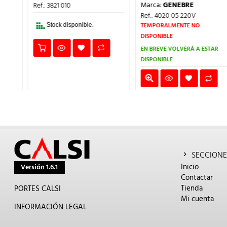
PRECIO
PREC
ERA:
ES:
Marca:
GENEBRE
Ref.: 3821 010
ORIGINAL
ACT
3€.
6,55€.
4,91€.
ERA:
ES:
Ref.: 4020 05 220V
115,42€.
86,5
TEMPORALMENTE NO
Stock disponible.
DISPONIBLE
EN BREVE VOLVERÁ A ESTAR
DISPONIBLE
SECCIONE
Inicio
Versión 1.6.1
Contactar
Tienda
PORTES CALSI
Mi cuenta
INFORMACIÓN LEGAL