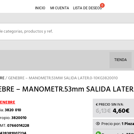
INICIO
MI CUENTA
LISTA DE DESEOS
TIENDA
RE
/ GENEBRE – MANOMETR.53MM SALIDA LATER.0-10KG3820010
BRE – MANOMETR.53mm SALIDA LATER.
ENEBRE
6,13
€
EL
4,60
€
E
ia:
3820 010
PRECIO
P
ropio:
3820010
ORIGIN
A
Precio por:
1 Piez
TMT:
0766014228
ERA:
E
428381007234