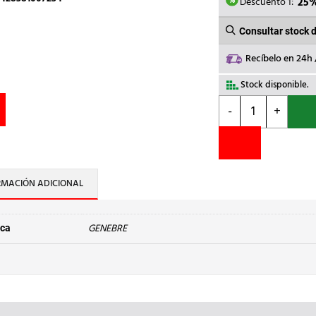
6,13€.
4
Descuento 1:
25
Consultar stock 
Recíbelo en 24h
Stock disponible.
GENEBRE
-
+
-
MANOMETR.53m
SALIDA
LATER.0-
10KG3820010
RMACIÓN ADICIONAL
cantidad
GENEBRE
ca