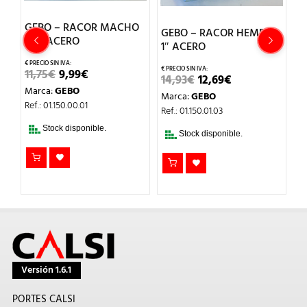
GEBO – RACOR MACHO
G
GEBO – RACOR HEMBRA
1/2″ ACERO
1
″
1″ ACERO
EL
EL
11,75
€
9,99
€
2
EL
EL
14,93
€
12,69
€
PRECIO
PRECIO
PRECIO
PRECIO
Marca:
GEBO
M
ORIGINAL
ACTUAL
Marca:
GEBO
ORIGINAL
ACTUAL
O
ERA:
ES:
Ref.: 01.150.00.01
Re
ERA:
ES:
Ref.: 01.150.01.03
L
11,75€.
9,99€.
14,93€.
12,69€.
Stock disponible.
Stock disponible.
Versión 1.6.1
PORTES CALSI