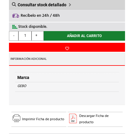
Consultar stock detallado
Recíbelo en 24h / 48h
Stock disponible.
GEBO
-
+
AÑADIR AL CARRITO
-
ABRAZADERA
C/TOMA
DT
INFORMACIÓN ADICIONAL
3/4x1/2"
ACERO
cantidad
Marca
GEBO
Descargar Ficha de
Imprimir Ficha de producto
producto