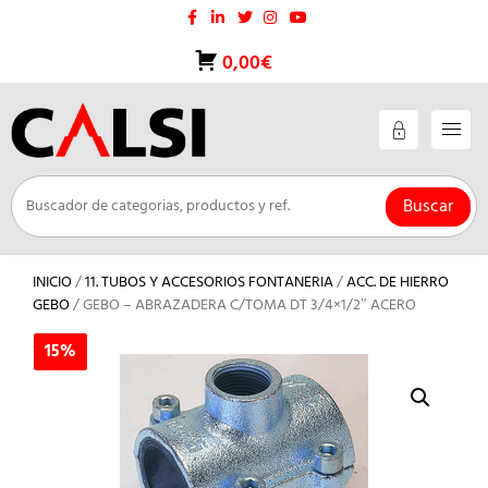
Saltar
al
contenido
0,00€
Buscar
INICIO
/
11. TUBOS Y ACCESORIOS FONTANERIA
/
ACC. DE HIERRO
GEBO
/ GEBO – ABRAZADERA C/TOMA DT 3/4×1/2″ ACERO
15%
15%