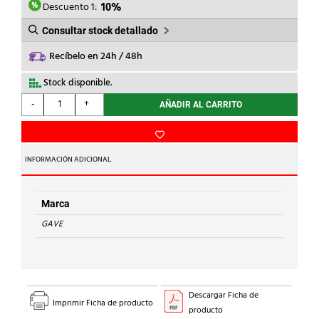
39,95€.
35,96€.
Descuento 1:
10%
Consultar stock detallado
Recíbelo en 24h / 48h
Stock disponible.
GAVE
-
+
AÑADIR AL CARRITO
-
SIERRA
DE
CALAR
INFORMACIÓN ADICIONAL
d.63,5mm
cantidad
Marca
GAVE
Descargar Ficha de
Imprimir Ficha de producto
producto