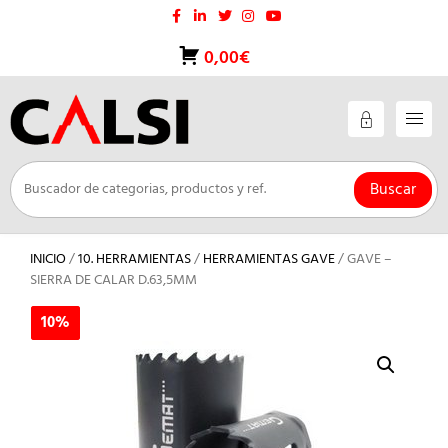
Saltar
al
contenido
0,00€
Buscar
INICIO
/
10. HERRAMIENTAS
/
HERRAMIENTAS GAVE
/ GAVE –
SIERRA DE CALAR D.63,5MM
10%
10%