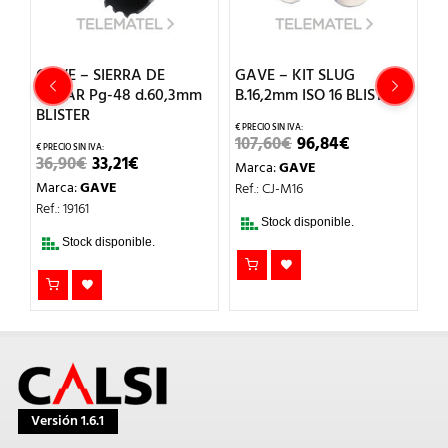
mm
GAVE – SIERRA DE
GAVE – KIT SLUG
G
CALAR Pg-48 d.60,3mm
B.16,2mm ISO 16 BLISTER
C
BLISTER
B
EL
EL
107,60
€
96,84
€
CIO
PRECIO
PRECIO
EL
EL
36,90
€
33,21
€
2
Marca:
GAVE
UAL
ORIGINAL
ACTUAL
PRECIO
PRECIO
ERA:
ES:
Marca:
GAVE
M
Ref.: CJ-M16
ORIGINAL
ACTUAL
,86€.
107,60€.
96,84€.
ERA:
ES:
Ref.: 19161
Re
36,90€.
33,21€.
Stock disponible.
Stock disponible.
Versión 1.6.1