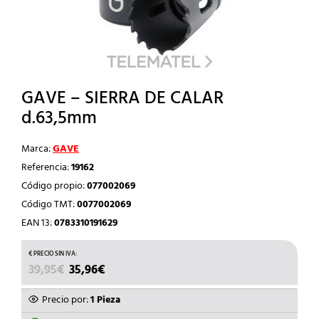
GAVE – SIERRA DE CALAR
d.63,5mm
Marca:
GAVE
Referencia:
19162
Código propio:
077002069
Código TMT:
0077002069
EAN 13:
0783310191629
EL
EL
39,95
€
35,96
€
PRECIO
PRECIO
ORIGINAL
ACTUAL
Precio por:
1 Pieza
ERA:
ES: