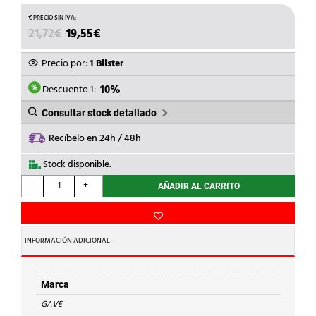
EL
EL
21,72
€
19,55
€
PRECIO
PRECIO
ORIGINAL
ACTUAL
Precio por:
1 Blister
ERA:
ES:
21,72€.
19,55€.
Descuento 1:
10%
Consultar stock detallado
Recíbelo en 24h / 48h
Stock disponible.
GAVE
-
+
AÑADIR AL CARRITO
-
SIERRA
DE
CALAR
INFORMACIÓN ADICIONAL
d.17,5mm
BLISTER
cantidad
Marca
GAVE