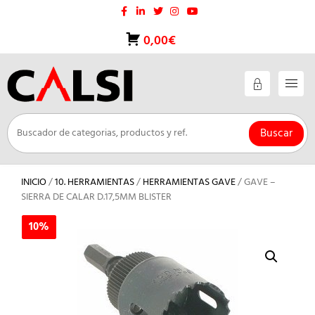
Saltar
al
contenido
0,00€
Buscar
INICIO
/
10. HERRAMIENTAS
/
HERRAMIENTAS GAVE
/ GAVE –
SIERRA DE CALAR D.17,5MM BLISTER
10%
10%