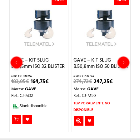
GAVE – KIT SLUG
GAVE – KIT SLUG
G
B.32,5mm ISO 32 BLISTER
B.50,8mm ISO 50 BLISTER
C
B
EL
EL
EL
EL
183,05
€
164,75
€
274,72
€
247,25
€
PRECIO
PRECIO
PRECIO
PRECIO
2
Marca:
GAVE
Marca:
GAVE
ORIGINAL
ACTUAL
ORIGINAL
ACTUAL
O
ERA:
ES:
ERA:
ES:
M
Ref.: CJ-M32
Ref.: CJ-M50
L
183,05€.
164,75€.
274,72€.
247,25€.
Re
TEMPORALMENTE NO
Stock disponible.
DISPONIBLE