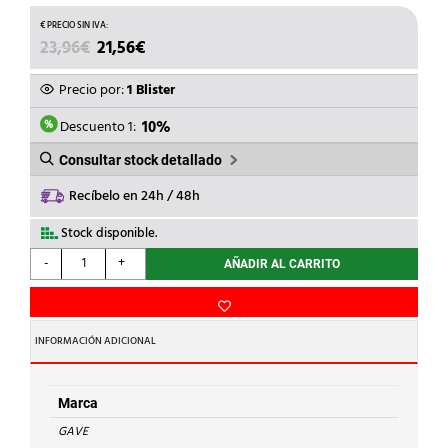
EL
EL
23,96
€
21,56
€
PRECIO
PRECIO
ORIGINAL
ACTUAL
Precio por:
1 Blister
ERA:
ES:
23,96€.
21,56€.
Descuento 1:
10%
Consultar stock detallado
Recíbelo en 24h / 48h
Stock disponible.
GAVE
-
+
AÑADIR AL CARRITO
-
SIERRA
DE
CALAR
INFORMACIÓN ADICIONAL
Pg-
21
d.28,6mm
Marca
BLISTER
GAVE
cantidad