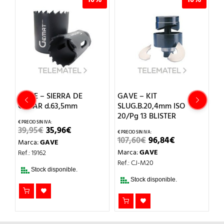
GAVE – SIERRA DE
GAVE – KIT
G
ER
CALAR d.63,5mm
SLUG.B.20,4mm ISO
P
20/Pg 13 BLISTER
EL
EL
39,95
€
35,96
€
1
O
PRECIO
PRECIO
EL
EL
107,60
€
96,84
€
Marca:
GAVE
M
L
ORIGINAL
ACTUAL
PRECIO
PRECIO
ERA:
ES:
Marca:
GAVE
Ref.: 19162
Re
ORIGINAL
ACTUAL
39,95€.
35,96€.
ERA:
ES:
Ref.: CJ-M20
T
107,60€.
96,84€.
Stock disponible.
DI
Stock disponible.