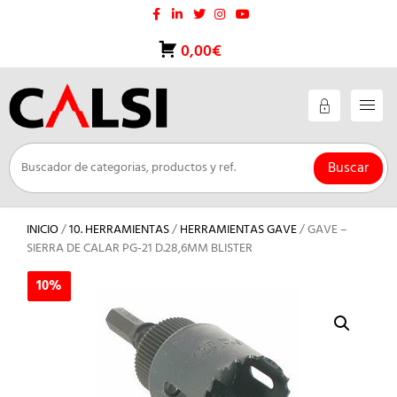
Saltar
al
contenido
0,00€
Buscar
INICIO
/
10. HERRAMIENTAS
/
HERRAMIENTAS GAVE
/ GAVE –
SIERRA DE CALAR PG-21 D.28,6MM BLISTER
10%
10%