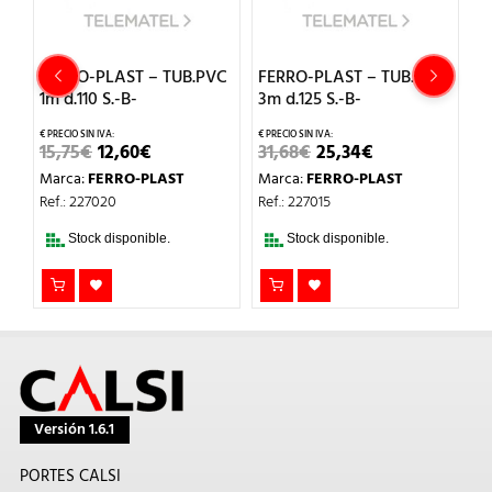
L
FERRO-PLAST – TUB.PVC
FERRO-PLAST – TUB.PVC
F
1m d.110 S.-B-
3m d.125 S.-B-
1m
EL
EL
EL
EL
15,75
€
12,60
€
31,68
€
25,34
€
11
PRECIO
PRECIO
PRECIO
PRECIO
Marca:
FERRO-PLAST
Marca:
FERRO-PLAST
M
ORIGINAL
ACTUAL
ORIGINAL
ACTUAL
ERA:
ES:
ERA:
ES:
Ref.: 227020
Ref.: 227015
Re
15,75€.
12,60€.
31,68€.
25,34€.
Stock disponible.
Stock disponible.
Versión 1.6.1
PORTES CALSI