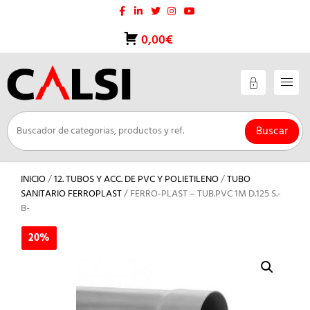
Saltar
al
contenido
0,00€
Buscar
INICIO
/
12. TUBOS Y ACC. DE PVC Y POLIETILENO
/
TUBO
SANITARIO FERROPLAST
/ FERRO-PLAST – TUB.PVC 1M D.125 S.-
B-
20%
20%