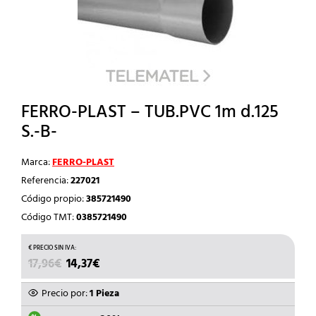
FERRO-PLAST – TUB.PVC 1m d.125
S.-B-
Marca:
FERRO-PLAST
Referencia:
227021
Código propio:
385721490
Código TMT:
0385721490
EL
EL
17,96
€
14,37
€
PRECIO
PRECIO
ORIGINAL
ACTUAL
Precio por:
1 Pieza
ERA:
ES: