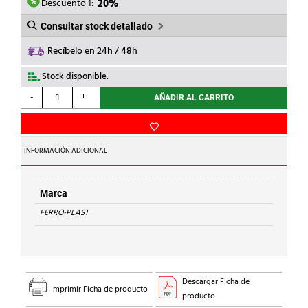
17,96€.
14,37€.
Descuento 1:
20%
Consultar stock detallado
Recíbelo en 24h / 48h
Stock disponible.
FERRO-
-
+
AÑADIR AL CARRITO
PLAST
-
TUB.PVC
1m
INFORMACIÓN ADICIONAL
d.125
S.-
B-
Marca
cantidad
FERRO-PLAST
Descargar Ficha de
Imprimir Ficha de producto
producto