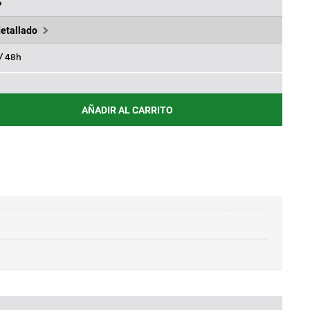
,57€.
%
detallado
 / 48h
AÑADIR AL CARRITO