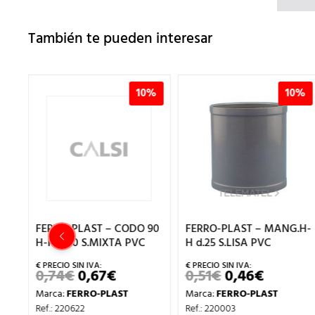
También te pueden interesar
0%
10%
10%
FERRO-PLAST – CODO 90
FERRO-PLAST – MANG.H-
H-H d.20 S.MIXTA PVC
H d.25 S.LISA PVC
0,74
€
0,67
€
0,51
€
0,46
€
EL
EL
EL
EL
PRECIO
PRECIO
PRECIO
PRECIO
Marca:
FERRO-PLAST
Marca:
FERRO-PLAST
ORIGINAL
ACTUAL
ORIGINAL
ACTUA
O
ERA:
ES:
ERA:
ES:
Ref.: 220622
Ref.: 220003
AL