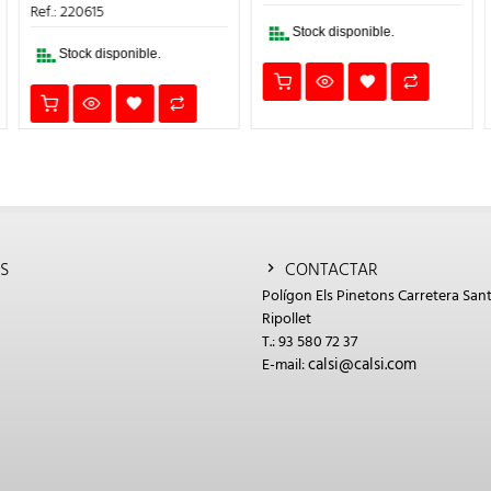
0,89€.
0,80€.
ERA:
ES:
Ref.: 220615
0,69€.
0,62€.
Stock disponible.
Stock disponible.
S
CONTACTAR
Polígon Els Pinetons Carretera Sant
Ripollet
T.: 93 580 72 37
calsi@calsi.com
E-mail: