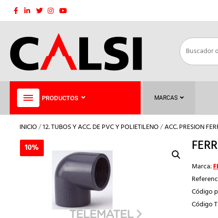
Saltar
al
contenido
PRODUCTOS
MARCAS
INICIO
/
12. TUBOS Y ACC. DE PVC Y POLIETILENO
/
ACC. PRESION FE
FERR
10%
10%
Marca:
F
Referenc
Código p
Código 