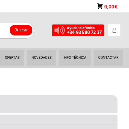
0,00€
Ayuda telefónica
Buscar
+34 93 580 72 37
OFERTAS
NOVEDADES
INFO TÉCNICA
CONTACTAR
L
RECIO
AL
CTUAL
a
S: