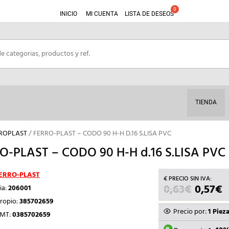
INICIO
MI CUENTA
LISTA DE DESEOS
TIENDA
RROPLAST
/ FERRO-PLAST – CODO 90 H-H D.16 S.LISA PVC
O-PLAST – CODO 90 H-H d.16 S.LISA PVC
ERRO-PLAST
0,63
€
EL
0,57
€
E
ia:
206001
PRECIO
P
ropio:
385702659
ORIGIN
A
Precio por:
1 Piez
TMT:
0385702659
ERA:
E