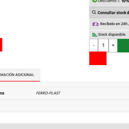
0,63€.
0
Descuento 1:
10
Consultar stock 
Recíbelo en 24h
Stock disponible.
FERRO-
-
+
PLAST
-
CODO
90
H-
RMACIÓN ADICIONAL
H
d.16
S.LISA
FERRO-PLAST
ca
PVC
cantidad