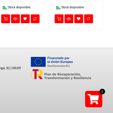
0,82€.
0,74€.
1,68€.
1,51€.
Stock disponible.
Stock disponible.
iga, 92 | 08291
0