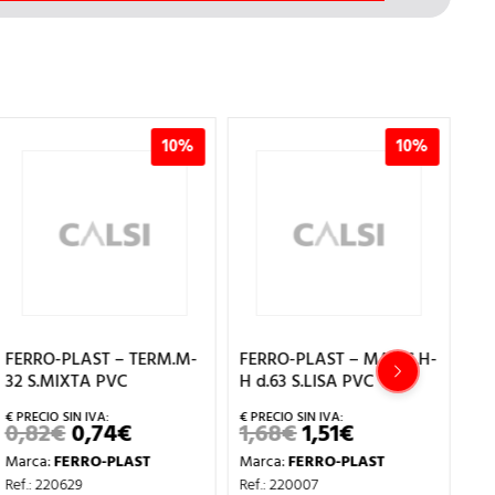
10%
10%
FERRO-PLAST – TERM.M-
FERRO-PLAST – MANG.H-
FE
32 S.MIXTA PVC
H d.63 S.LISA PVC
H-
0,82
€
0,74
€
1,68
€
1,51
€
0
EL
EL
EL
EL
PRECIO
PRECIO
PRECIO
PRECIO
Marca:
FERRO-PLAST
Marca:
FERRO-PLAST
Ma
ORIGINAL
ACTUAL
ORIGINAL
ACTUAL
ERA:
ES:
ERA:
ES:
Ref.: 220629
Ref.: 220007
Ref