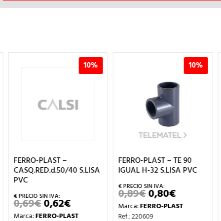
10%
10%
FERRO-PLAST –
FERRO-PLAST – TE 90
CASQ.RED.d.50/40 S.LISA
IGUAL H-32 S.LISA PVC
PVC
0,89
€
0,80
€
EL
EL
PRECIO
PRECIO
0,69
€
0,62
€
EL
EL
Marca:
FERRO-PLAST
L
ORIGINAL
ACTUAL
PRECIO
PRECIO
ERA:
ES:
Marca:
FERRO-PLAST
Ref.: 220609
ORIGINAL
ACTUAL