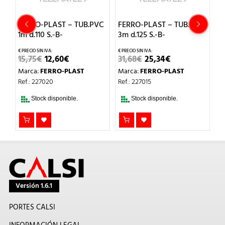
C
FERRO-PLAST – TUB.PVC
FERRO-PLAST – TUB.PVC
F
1m d.110 S.-B-
3m d.125 S.-B-
3m
EL
EL
EL
EL
15,75
€
12,60
€
31,68
€
25,34
€
2
O
PRECIO
PRECIO
PRECIO
PRECIO
Marca:
FERRO-PLAST
Marca:
FERRO-PLAST
M
L
ORIGINAL
ACTUAL
ORIGINAL
ACTUAL
ERA:
ES:
ERA:
ES:
Ref.: 227020
Ref.: 227015
Re
15,75€.
12,60€.
31,68€.
25,34€.
Stock disponible.
Stock disponible.
Versión 1.6.1
PORTES CALSI