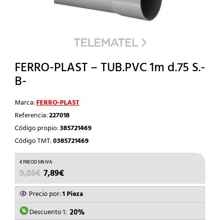
FERRO-PLAST – TUB.PVC 1m d.75 S.-
B-
Marca:
FERRO-PLAST
Referencia:
227018
Código propio:
385721469
Código TMT:
0385721469
EL
EL
9,86
€
7,89
€
PRECIO
PRECIO
ORIGINAL
ACTUAL
Precio por:
1 Pieza
ERA:
ES:
9,86€.
7,89€.
Descuento 1:
20%