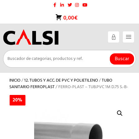
Saltar
al
contenido
0,00€
Buscar
INICIO
/
12. TUBOS Y ACC. DE PVC Y POLIETILENO
/
TUBO
SANITARIO FERROPLAST
/ FERRO-PLAST – TUB.PVC 1M D.75 S.-B-
20%
20%