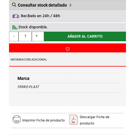
Consultar stock detallado
Recíbelo en 24h / 48h
Stock disponible.
FERRO-
-
+
AÑADIR AL CARRITO
PLAST
-
TUB.PVC
1m
INFORMACIÓN ADICIONAL
d.75
S.-
B-
Marca
cantidad
FERRO-PLAST
Descargar Ficha de
Imprimir Ficha de producto
producto