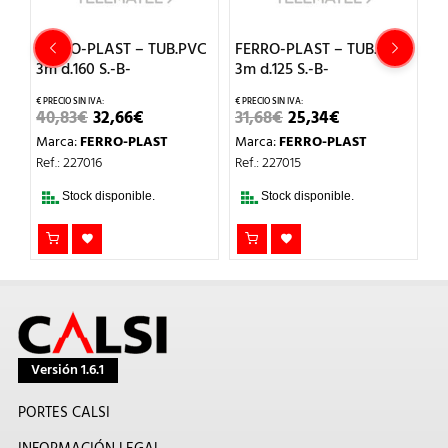
C
FERRO-PLAST – TUB.PVC
FERRO-PLAST – TUB.PVC
F
3m d.160 S.-B-
3m d.125 S.-B-
1m
EL
EL
EL
EL
40,83
€
32,66
€
31,68
€
25,34
€
1
PRECIO
PRECIO
PRECIO
PRECIO
Marca:
FERRO-PLAST
Marca:
FERRO-PLAST
M
ORIGINAL
ACTUAL
ORIGINAL
ACTUAL
ERA:
ES:
ERA:
ES:
Ref.: 227016
Ref.: 227015
Re
40,83€.
32,66€.
31,68€.
25,34€.
Stock disponible.
Stock disponible.
Versión 1.6.1
PORTES CALSI