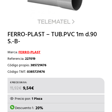
FERRO-PLAST – TUB.PVC 1m d.90
S.-B-
Marca:
FERRO-PLAST
Referencia:
227019
Código propio:
385721476
Código TMT:
0385721476
EL
EL
11,92
€
9,54
€
PRECIO
PRECIO
ORIGINAL
ACTUAL
Precio por:
1 Pieza
ERA:
ES:
11,92€.
9,54€.
Descuento 1:
20%