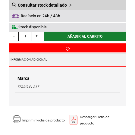
Consultar stock detallado
Recíbelo en 24h / 48h
Stock disponible.
FERRO-
-
+
AÑADIR AL CARRITO
PLAST
-
TUB.PVC
1m
INFORMACIÓN ADICIONAL
d.90
S.-
B-
Marca
cantidad
FERRO-PLAST
Descargar Ficha de
Imprimir Ficha de producto
producto