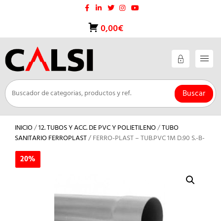
Saltar
al
contenido
0,00€
Buscar
INICIO
/
12. TUBOS Y ACC. DE PVC Y POLIETILENO
/
TUBO
SANITARIO FERROPLAST
/ FERRO-PLAST – TUB.PVC 1M D.90 S.-B-
20%
20%