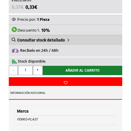
EL
EL
0,37
€
0,33
€
PRECIO
PRECIO
ORIGINAL
ACTUAL
Precio por:
1 Pieza
ERA:
ES:
0,37€.
0,33€.
Descuento 1:
10%
Consultar stock detallado
Recíbelo en 24h / 48h
Stock disponible.
FERRO-
-
+
AÑADIR AL CARRITO
PLAST
-
CASQ.RED.d.32/25
S.LISA
INFORMACIÓN ADICIONAL
PVC
cantidad
Marca
FERRO-PLAST