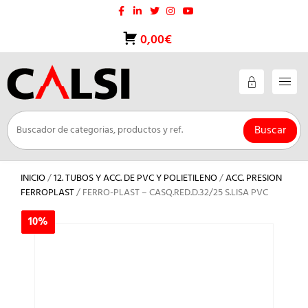
Saltar
al
contenido
0,00€
Buscar
INICIO
/
12. TUBOS Y ACC. DE PVC Y POLIETILENO
/
ACC. PRESION
FERROPLAST
/ FERRO-PLAST – CASQ.RED.D.32/25 S.LISA PVC
10%
10%