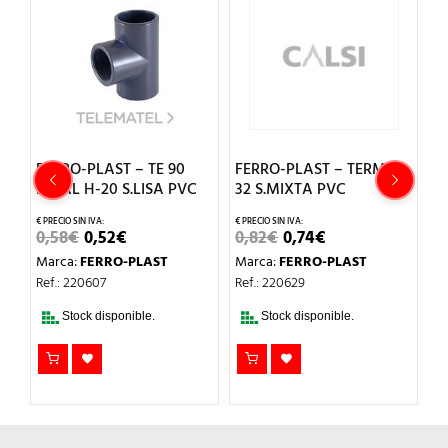
FERRO-PLAST – TE 90
FERRO-PLAST – TERM.M-
F
IGUAL H-20 S.LISA PVC
32 S.MIXTA PVC
M
S
EL
EL
EL
EL
0,58
€
0,52
€
0,82
€
0,74
€
PRECIO
PRECIO
PRECIO
PRECIO
0
Marca:
FERRO-PLAST
Marca:
FERRO-PLAST
ORIGINAL
ACTUAL
ORIGINAL
ACTUAL
ERA:
ES:
ERA:
ES:
M
Ref.: 220607
Ref.: 220629
0,58€.
0,52€.
0,82€.
0,74€.
Re
Stock disponible.
Stock disponible.