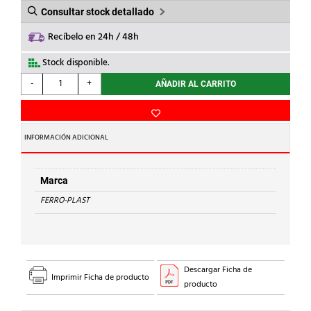
Consultar stock detallado
Recíbelo en 24h / 48h
Stock disponible.
FERRO-
-
+
AÑADIR AL CARRITO
PLAST
-
TE
90
INFORMACIÓN ADICIONAL
IGUAL
H-
40
Marca
S.LISA
FERRO-PLAST
PVC
cantidad
Descargar Ficha de
Imprimir Ficha de producto
producto