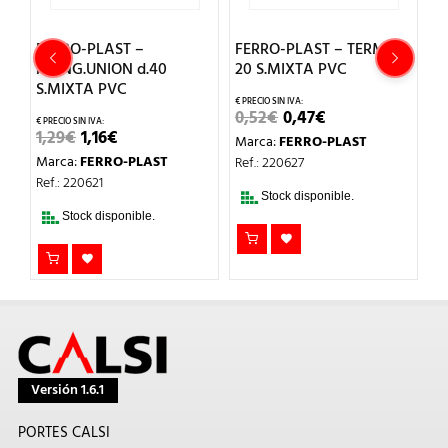
90
FERRO-PLAST –
FERRO-PLAST – TERM.M-
F
MANG.UNION d.40
20 S.MIXTA PVC
M
S.MIXTA PVC
S
EL
EL
0,52
€
0,47
€
PRECIO
PRECIO
EL
EL
1,29
€
1,16
€
1,
Marca:
FERRO-PLAST
ORIGINAL
ACTUAL
PRECIO
PRECIO
ERA:
ES:
Marca:
FERRO-PLAST
M
Ref.: 220627
ORIGINAL
ACTUAL
0,52€.
0,47€.
ERA:
ES:
Ref.: 220621
Re
1,29€.
1,16€.
Stock disponible.
Stock disponible.
Versión 1.6.1
PORTES CALSI