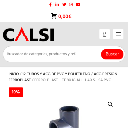
Saltar
al
contenido
0,00€
Buscar
INICIO
/
12. TUBOS Y ACC. DE PVC Y POLIETILENO
/
ACC. PRESION
FERROPLAST
/ FERRO-PLAST – TE 90 IGUAL H-40 S.LISA PVC
10%
10%