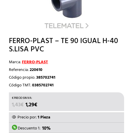
FERRO-PLAST – TE 90 IGUAL H-40
S.LISA PVC
Marca:
FERRO-PLAST
Referencia:
220610
Código propio:
385702741
Código TMT:
0385702741
EL
EL
1,43
€
1,29
€
PRECIO
PRECIO
ORIGINAL
ACTUAL
Precio por:
1 Pieza
ERA:
ES:
1,43€.
1,29€.
Descuento 1:
10%