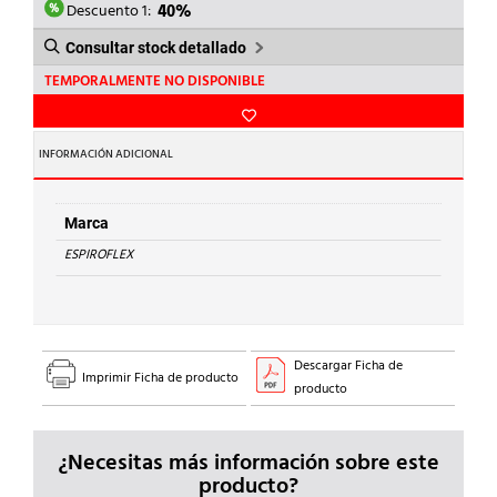
15,09€.
9,05€.
Descuento 1:
40%
Consultar stock detallado
TEMPORALMENTE NO DISPONIBLE
INFORMACIÓN ADICIONAL
Marca
ESPIROFLEX
Descargar Ficha de
Imprimir Ficha de producto
producto
¿Necesitas más información sobre este
producto?