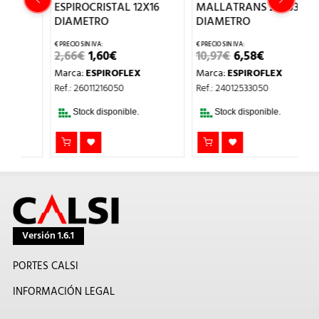
ESPIROCRISTAL 12X16
MALLATRANS 25X33
H
DIAMETRO
DIAMETRO
D
EL
EL
EL
EL
2,66
€
1,60
€
10,97
€
6,58
€
2
PRECIO
PRECIO
PRECIO
PRECIO
Marca:
ESPIROFLEX
Marca:
ESPIROFLEX
M
ORIGINAL
ACTUAL
ORIGINAL
ACTUAL
ERA:
ES:
ERA:
ES:
Ref.: 26011216050
Ref.: 24012533050
Re
2,66€.
1,60€.
10,97€.
6,58€.
Stock disponible.
Stock disponible.
Versión 1.6.1
PORTES CALSI
INFORMACIÓN LEGAL