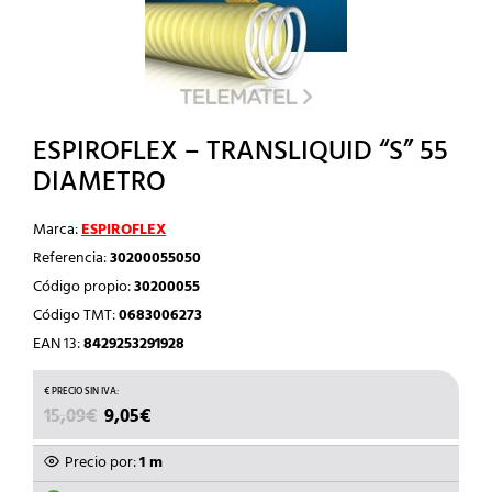
ESPIROFLEX – TRANSLIQUID “S” 55
DIAMETRO
Marca:
ESPIROFLEX
Referencia:
30200055050
Código propio:
30200055
Código TMT:
0683006273
EAN 13:
8429253291928
EL
EL
15,09
€
9,05
€
PRECIO
PRECIO
ORIGINAL
ACTUAL
Precio por:
1 m
ERA:
ES: