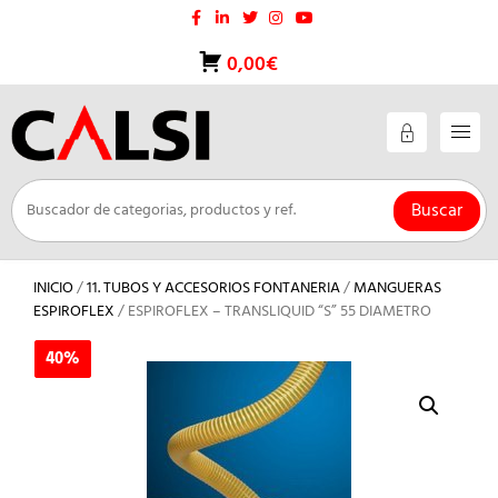
Saltar
al
contenido
0,00€
Buscar
INICIO
/
11. TUBOS Y ACCESORIOS FONTANERIA
/
MANGUERAS
ESPIROFLEX
/ ESPIROFLEX – TRANSLIQUID “S” 55 DIAMETRO
40%
40%