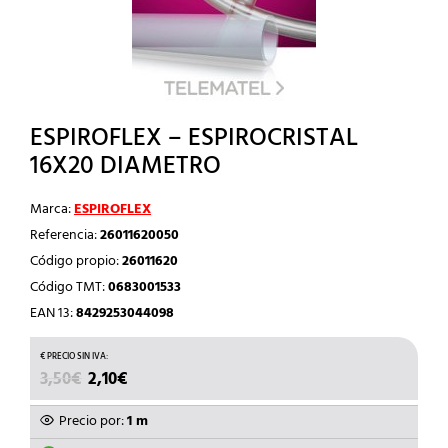
ESPIROFLEX – ESPIROCRISTAL
16X20 DIAMETRO
Marca:
ESPIROFLEX
Referencia:
26011620050
Código propio:
26011620
Código TMT:
0683001533
EAN 13:
8429253044098
EL
EL
3,50
€
2,10
€
PRECIO
PRECIO
ORIGINAL
ACTUAL
Precio por:
1 m
ERA:
ES: