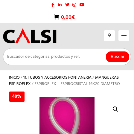
Saltar
al
contenido
0,00€
Buscar
INICIO
/
11. TUBOS Y ACCESORIOS FONTANERIA
/
MANGUERAS
ESPIROFLEX
/ ESPIROFLEX – ESPIROCRISTAL 16X20 DIAMETRO
40%
40%