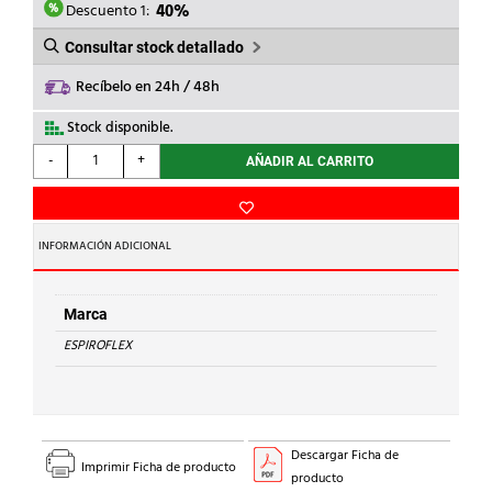
3,50€.
2,10€.
Descuento 1:
40%
Consultar stock detallado
Recíbelo en 24h / 48h
Stock disponible.
ESPIROFLEX
-
+
AÑADIR AL CARRITO
-
ESPIROCRISTAL
16X20
DIAMETRO
INFORMACIÓN ADICIONAL
cantidad
Marca
ESPIROFLEX
Descargar Ficha de
Imprimir Ficha de producto
producto