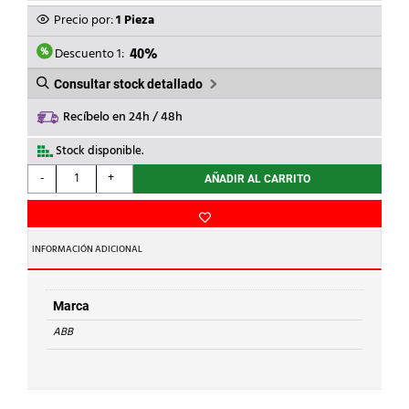
ORIGINAL
ACTUAL
Precio por:
1 Pieza
ERA:
ES:
425,73€.
255,44€.
Descuento 1:
40%
Consultar stock detallado
Recíbelo en 24h / 48h
Stock disponible.
ABB
-
+
AÑADIR AL CARRITO
-
INTERRUPTOR
ASTRONÓMICO
Y
INFORMACIÓN ADICIONAL
CREPUSCULAR
DWTL1
cantidad
Marca
ABB