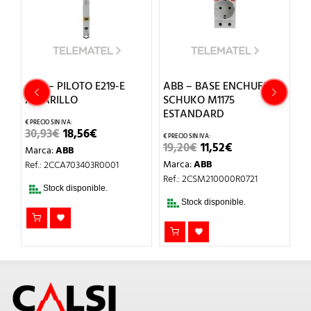
ABB – PILOTO E219-E
ABB – BASE ENCHUFE
A
AMARILLO
SCHUKO M1175
4
ESTANDARD
EL
EL
30,93
€
18,56
€
2
O
PRECIO
PRECIO
EL
EL
19,20
€
11,52
€
Marca:
ABB
M
AL
ORIGINAL
ACTUAL
PRECIO
PRECIO
ERA:
ES:
Marca:
ABB
Ref.: 2CCA703403R0001
Re
ORIGINAL
ACTUAL
.
30,93€.
18,56€.
ERA:
ES:
Ref.: 2CSM210000R0721
19,20€.
11,52€.
Stock disponible.
Stock disponible.