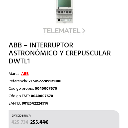
ABB – INTERRUPTOR
ASTRONÓMICO Y CREPUSCULAR
DWTL1
Marca:
ABB
Referencia:
2CSM222491R1000
Código propio:
0040007670
Código TMT:
0040007670
EAN 13:
8012542224914
EL
EL
425,73
€
255,44
€
PRECIO
PRECIO