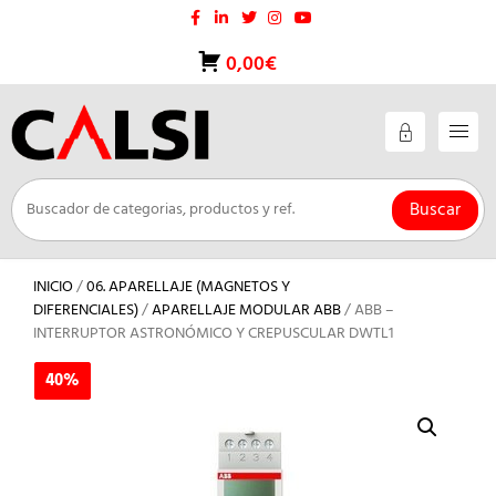
Saltar
al
contenido
0,00€
Buscar
INICIO
/
06. APARELLAJE (MAGNETOS Y
DIFERENCIALES)
/
APARELLAJE MODULAR ABB
/ ABB –
INTERRUPTOR ASTRONÓMICO Y CREPUSCULAR DWTL1
40%
40%