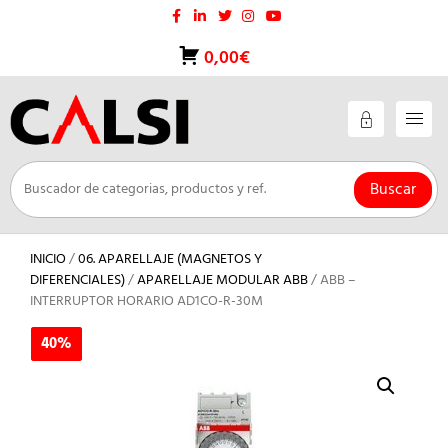
Saltar
al
contenido
0,00€
Buscar
INICIO
/
06. APARELLAJE (MAGNETOS Y
DIFERENCIALES)
/
APARELLAJE MODULAR ABB
/ ABB –
INTERRUPTOR HORARIO AD1CO-R-30M
40%
40%