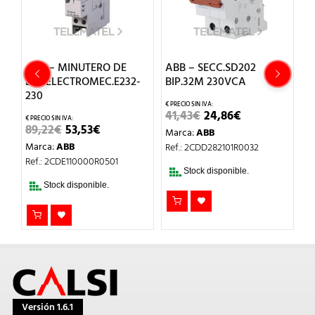
B
ABB – MINUTERO DE
ABB – SECC.SD202
A
ESC.ELECTROMEC.E232-
BIP.32M 230VCA
E2
230
EL
EL
41,43
€
24,86
€
3
IO
PRECIO
PRECIO
EL
EL
89,22
€
53,53
€
Marca:
ABB
M
AL
ORIGINAL
ACTUAL
PRECIO
PRECIO
ERA:
ES:
Marca:
ABB
Ref.: 2CDD282101R0032
Re
ORIGINAL
ACTUAL
€.
41,43€.
24,86€.
ERA:
ES:
Ref.: 2CDE110000R0501
89,22€.
53,53€.
Stock disponible.
Stock disponible.
Versión 1.6.1