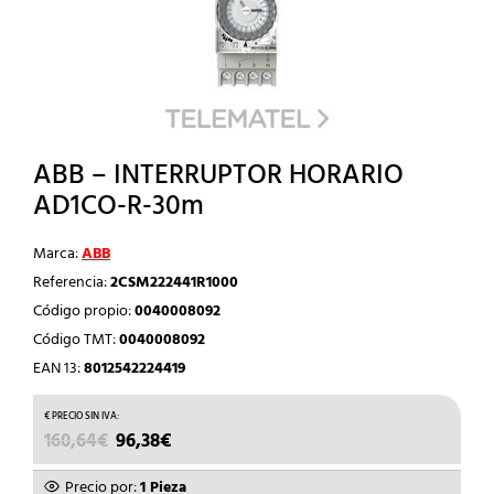
ABB – INTERRUPTOR HORARIO
AD1CO-R-30m
Marca:
ABB
Referencia:
2CSM222441R1000
Código propio:
0040008092
Código TMT:
0040008092
EAN 13:
8012542224419
EL
EL
160,64
€
96,38
€
PRECIO
PRECIO
ORIGINAL
ACTUAL
Precio por:
1 Pieza