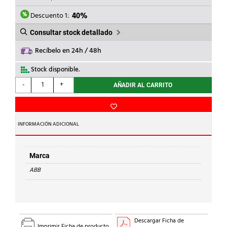
ERA:
ES:
160,64€.
96,38€.
Descuento 1:
40%
Consultar stock detallado
Recíbelo en 24h / 48h
Stock disponible.
ABB
-
+
AÑADIR AL CARRITO
-
INTERRUPTOR
HORARIO
AD1CO-
INFORMACIÓN ADICIONAL
R-
30m
cantidad
Marca
ABB
Descargar Ficha de
Imprimir Ficha de producto