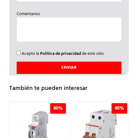
Comentarios
Acepto la
Política de privacidad
de este sitio
También te pueden interesar
%
40%
40%