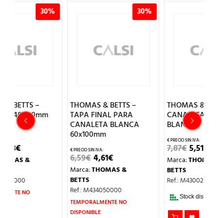
%
30%
30%
THOMAS & BETTS –
THOMAS & BETTS –
T
TAPA FINAL PARA
CANALETA 40X40mm
C
CANALETA BLANCA
BLANCA
60x100mm
EL
EL
7,87
€
5,51
€
1
O
PRECIO
PRECIO
EL
EL
6,59
€
4,61
€
Marca:
THOMAS &
M
L
ORIGINAL
ACTUAL
PRECIO
PRECIO
ERA:
ES:
Marca:
THOMAS &
BETTS
B
ORIGINAL
ACTUAL
7,87€.
5,51€.
ERA:
ES:
BETTS
Ref.: M430020000
R
6,59€.
4,61€.
Ref.: M434050000
Stock disponible.
TEMPORALMENTE NO
DISPONIBLE