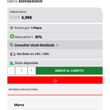
EAN 13:
8000126430035
EL
EL
9,97
€
6,98
€
PRECIO
PRECIO
ORIGINAL
ACTUAL
Precio por:
1 Pieza
ERA:
ES:
9,97€.
6,98€.
Descuento 1:
30%
Consultar stock detallado
Recíbelo en 24h / 48h
Stock disponible.
THOMAS
-
+
AÑADIR AL CARRITO
&
BETTS
-
CANALETA
INFORMACIÓN ADICIONAL
40X60mm
BLANCA
cantidad
Marca