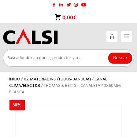
Saltar
al
contenido
0,00€
Buscar
INICIO
/
02. MATERIAL INS. (TUBOS-BANDEJA)
/
CANAL
CLIMA/ELEC.T&B
/ THOMAS & BETTS – CANALETA 40X60MM
BLANCA
30%
30%