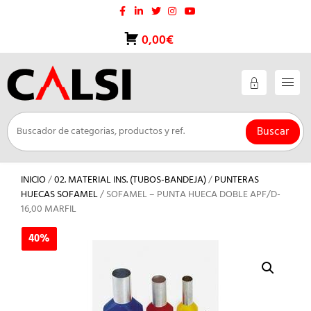
Saltar
al
contenido
0,00€
Buscar
INICIO
/
02. MATERIAL INS. (TUBOS-BANDEJA)
/
PUNTERAS
HUECAS SOFAMEL
/ SOFAMEL – PUNTA HUECA DOBLE APF/D-
16,00 MARFIL
40%
40%