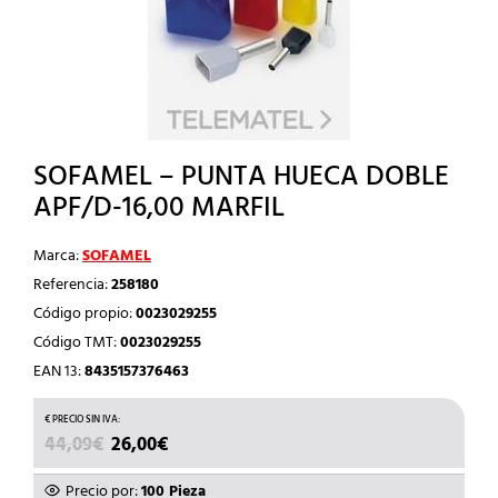
SOFAMEL – PUNTA HUECA DOBLE
APF/D-16,00 MARFIL
Marca:
SOFAMEL
Referencia:
258180
Código propio:
0023029255
Código TMT:
0023029255
EAN 13:
8435157376463
EL
EL
44,09
€
26,00
€
PRECIO
PRECIO
ORIGINAL
ACTUAL
Precio por:
100 Pieza