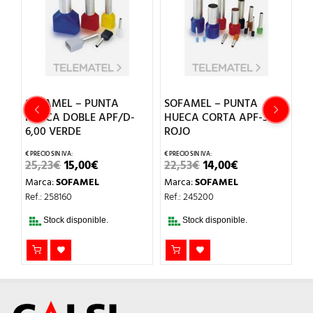
SOFAMEL – PUNTA
SOFAMEL – PUNTA
S
HUECA DOBLE APF/D-
HUECA CORTA APF-35,0
H
6,00 VERDE
ROJO
N
EL
EL
EL
EL
25,23
€
15,00
€
22,53
€
14,00
€
4
PRECIO
PRECIO
PRECIO
PRECIO
Marca:
SOFAMEL
Marca:
SOFAMEL
M
L
ORIGINAL
ACTUAL
ORIGINAL
ACTUAL
ERA:
ES:
ERA:
ES:
Ref.: 258160
Ref.: 245200
Re
25,23€.
15,00€.
22,53€.
14,00€.
Stock disponible.
Stock disponible.