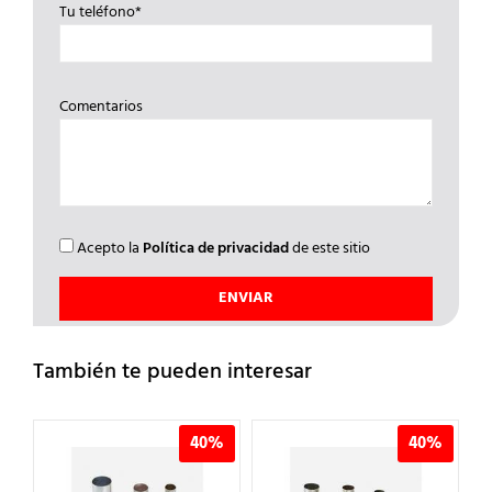
Tu teléfono*
Comentarios
Acepto la
Política de privacidad
de este sitio
También te pueden interesar
%
40%
40%