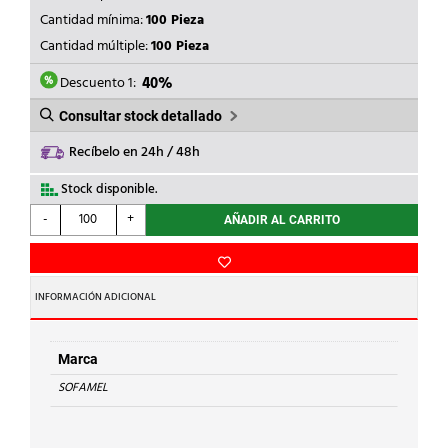
ERA:
ES:
Cantidad mínima:
100 Pieza
44,09€.
26,00€.
Cantidad múltiple:
100 Pieza
Descuento 1:
40%
Consultar stock detallado
Recíbelo en 24h / 48h
Stock disponible.
SOFAMEL
-
+
AÑADIR AL CARRITO
-
PUNTA
HUECA
DOBLE
INFORMACIÓN ADICIONAL
APF/D-
16,00
MARFIL
Marca
cantidad
SOFAMEL